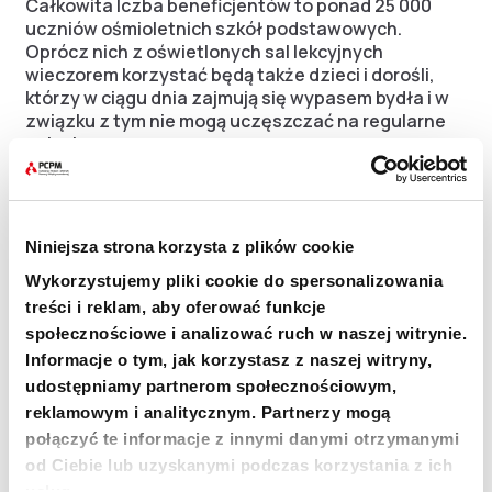
Całkowita lczba beneficjentów to ponad 25 000
uczniów ośmioletnich szkół podstawowych.
Oprócz nich z oświetlonych sal lekcyjnych
wieczorem korzystać będą także dzieci i dorośli,
którzy w ciągu dnia zajmują się wypasem bydła i w
związku z tym nie mogą uczęszczać na regularne
zajęcia.
Odbiorcy projektu to mieszkańcy najsłabiej
rozwiniętych i najbardziej zmarginalizowanych
regionów Etiopii. Dostęp do edukacji to dla nich
Niniejsza strona korzysta z plików cookie
często jedyna szansa na wyrwanie się z kręgu
Wykorzystujemy pliki cookie do spersonalizowania
ubóstwa.
treści i reklam, aby oferować funkcje
społecznościowe i analizować ruch w naszej witrynie.
Odbiorcami komponentu realizowanego w regionie
Informacje o tym, jak korzystasz z naszej witryny,
Bishangari są mieszkańcy 3 gmin graniczących z
udostępniamy partnerom społecznościowym,
lasem Kimphe. Szczególnie duży nacisk połozony
reklamowym i analitycznym. Partnerzy mogą
jest na dotarcie do społeczności zamieszkującej
połączyć te informacje z innymi danymi otrzymanymi
tereny na granicy rezerwatu.
od Ciebie lub uzyskanymi podczas korzystania z ich
usług.