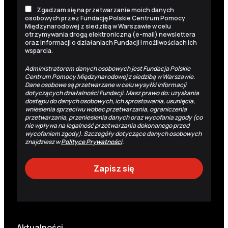
Zgadzam się na przetwarzanie moich danych
osobowych przez Fundację Polskie Centrum Pomocy
Międzynarodowej z siedzibą w Warszawie w celu
otrzymywania drogą elektroniczną (e-mail) newslettera
oraz informacji o działaniach Fundacji i możliwościach ich
wsparcia.
Administratorem danych osobowych jest Fundacja Polskie
Centrum Pomocy Międzynarodowej z siedzibą w Warszawie.
Dane osobowe są przetwarzane w celu wysyłki informacji
dotyczących działalności Fundacji. Masz prawo do: uzyskania
dostępu do danych osobowych, ich sprostowania, usunięcia,
wniesienia sprzeciwu wobec przetwarzania, ograniczenia
przetwarzania, przeniesienia danych oraz wycofania zgody (co
nie wpływa na legalność przetwarzania dokonanego przed
wycofaniem zgody). Szczegóły dotyczące danych osobowych
znajdziesz w
Polityce Prywatności
.
Aktualności