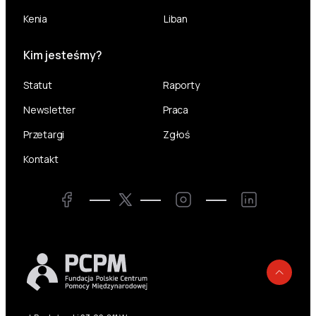
Kenia
Liban
Kim jesteśmy?
Statut
Raporty
Newsletter
Praca
Przetargi
Zgłoś
Kontakt
Twitter
Facebook
Instagram
LinkedIn
Powr