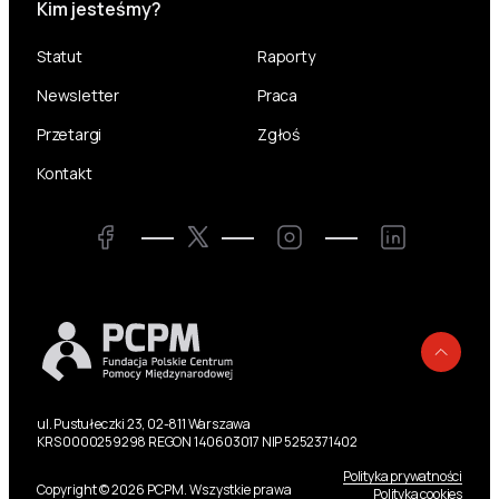
Kim jesteśmy?
Statut
Raporty
Newsletter
Praca
Przetargi
Zgłoś
Kontakt
Twitter
Facebook
Instagram
LinkedIn
Powr
ul. Pustułeczki 23, 02-811 Warszawa
KRS 0000259298 REGON 140603017 NIP 5252371402
Polityka prywatności
Copyright © 2026 PCPM. Wszystkie prawa
Polityka cookies