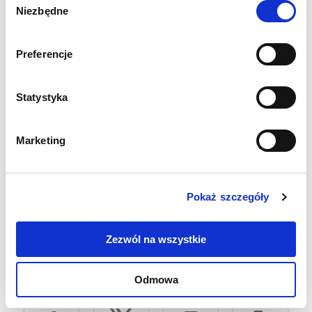
Organizacja posiada przygotowane
Niezbędne
zgody
scenariusze reagowania kryzysowego,
które mogą zostać uruchomione w
przypadku dalszego pogorszenia sytuacji.
Preferencje
Polski zespół przebywa obecnie w kraju,
natomiast lokalni pracownicy kontynuują
działania na północy Libanu, gdzie
Statystyka
sytuacja pozostaje względnie
bezpieczna.
Marketing
Jako organizacja humanitarna apelujemy o
przestrzeganie międzynarodowego prawa
humanitarnego oraz ochronę ludności
Pokaż szczegóły
cywilnej.
Zezwól na wszystkie
Udostępnij:
Odmowa