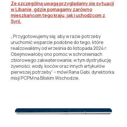
Ze szczególną uwagą przyglądamy się sytuacji
w Libanie, gdzie pomagamy zarówno
mieszkańcom tego kraju, jak i uchodźcom z
Syrii.
„ Przygotowujemy się, aby w razie potrzeby
uruchomić wsparcie podobne do tego, które
realizowaliśmy od września do listopada 2024 r.
Obejmowałoby ono pomoc w schronieniach
zbiorowego zakwaterowania, w tym dystrybucję
żywności, wody, koców oraz innych artykułów
pierwszej potrzeby” – mówi Rana Gabi, dyrektorka
misji PCPM na Bliskim Wschodzie.
zdj. Cendrella Azar