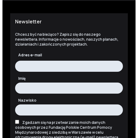
Newsletter
Chcesz być na bieżąco? Zapisz się do naszego
newslettera. Informacje o nowościach, naszych planach,
działaniach i zakończonych projektach.
Adres e-mail
Imię
Nazwisko
Zgadzam się na przetwarzanie moich danych
osobowych przez Fundację Polskie Centrum Pomocy
Międzynarodowej z siedzibą w Warszawie w celu
otrzymywania drogą elektroniczną (e-mail) newslettera