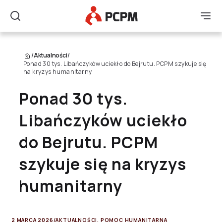
Główne Logo
Men
Szukaj
/
Aktualności
/
Ponad 30 tys. Libańczyków uciekło do Bejrutu. PCPM szykuje się
na kryzys humanitarny
Ponad 30 tys.
Libańczyków uciekło
do Bejrutu. PCPM
szykuje się na kryzys
humanitarny
2 MARCA 2026
/
AKTUALNOŚCI
,
POMOC HUMANITARNA