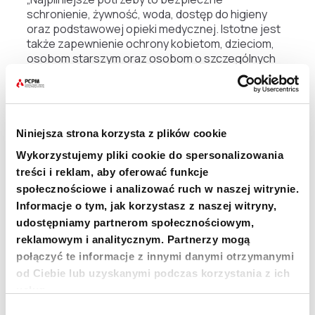
schronienie, żywność, woda, dostęp do higieny
oraz podstawowej opieki medycznej. Istotne jest
także zapewnienie ochrony kobietom, dzieciom,
osobom starszym oraz osobom o szczególnych
potrzebach, a także zapobieganie zagrożeniom
sanitarnym” – podkreśla Rana Gabi.
Niniejsza strona korzysta z plików cookie
Wykorzystujemy pliki cookie do spersonalizowania
zdj. Cendrella Azar
treści i reklam, aby oferować funkcje
społecznościowe i analizować ruch w naszej witrynie.
Informacje o tym, jak korzystasz z naszej witryny,
udostępniamy partnerom społecznościowym,
reklamowym i analitycznym. Partnerzy mogą
połączyć te informacje z innymi danymi otrzymanymi
Fundacja PCPM działa na Bliskim
od Ciebie lub uzyskanymi podczas korzystania z ich
Wschodzie od blisko 15 lat, realizując
usług.
projekty w Iraku, Syrii, Libanie i Palestynie.
Wybór