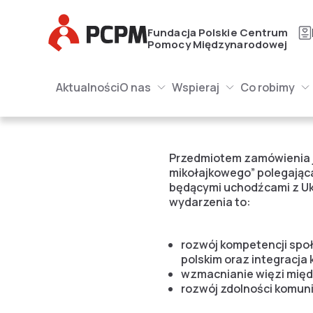
Główne Logo
Fundacja Polskie Centrum
Pomocy Międzynarodowej
Główna naw
Główne Logo
Aktualności
O nas
Wspieraj
Co robimy
O nas Submenu
Wspieraj Submenu
Submenu
Realizacja usługi orga
Przedmiotem zamówienia j
mikołajkowego” polegająca
będącymi uchodźcami z Uk
wydarzenia to:
rozwój kompetencji sp
polskim oraz integracja
wzmacnianie więzi międ
rozwój zdolności komuni