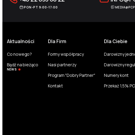
PON-PT 9:00-17:00
MEDIA@PCP
Aktualności
Dla Firm
Dla Ciebie
Co nowego?
Formy współpracy
Darowizny jed
Bądź na bieżąco
Nasi partnerzy
Darowizny regu
NEWS
Program "Dobry Partner"
Numery kont
Kontakt
Przekaż 1,5% P