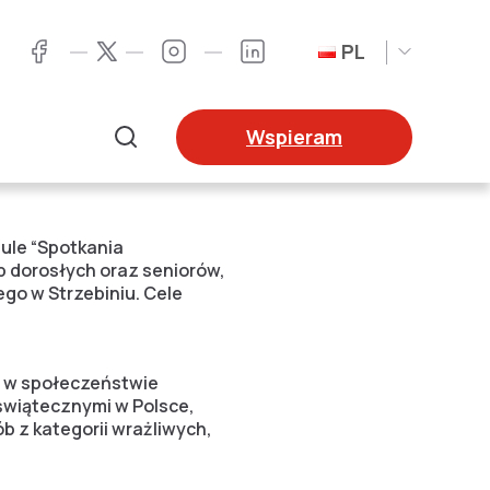
PL
Twitter
Facebook
Instagram
LinkedIn
Wspieram
Szukaj
egracyjnego pt. “spotka
ule “Spotkania
b dorosłych oraz seniorów,
o w Strzebiniu. Cele
 w społeczeństwie
świątecznymi w Polsce,
 z kategorii wrażliwych,