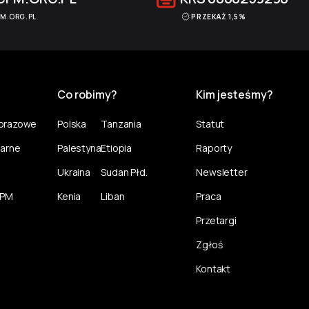
M.ORG.PL
PRZEKAŻ 1,5%
Co robimy?
Kim jesteśmy?
norazowe
Polska
Tanzania
Statut
larne
Palestyna
Etiopia
Raporty
Ukraina
Sudan Płd.
Newsletter
CPM
Kenia
Liban
Praca
Przetargi
Zgłoś
Kontakt