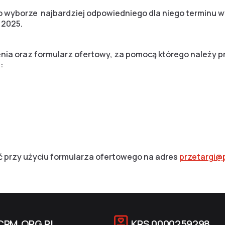
 wyborze najbardziej odpowiedniego dla niego terminu w
 2025.
ia oraz formularz ofertowy, za pomocą którego należy pr
:
ć przy użyciu formularza ofertowego na adres
przetargi@
CPM.ORG.PL
KRS
0000259298