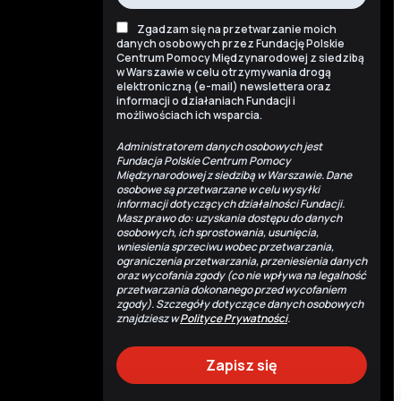
Zgadzam się na przetwarzanie moich
danych osobowych przez Fundację Polskie
Centrum Pomocy Międzynarodowej z siedzibą
w Warszawie w celu otrzymywania drogą
elektroniczną (e-mail) newslettera oraz
informacji o działaniach Fundacji i
możliwościach ich wsparcia.
Administratorem danych osobowych jest
Fundacja Polskie Centrum Pomocy
Międzynarodowej z siedzibą w Warszawie. Dane
osobowe są przetwarzane w celu wysyłki
informacji dotyczących działalności Fundacji.
Masz prawo do: uzyskania dostępu do danych
osobowych, ich sprostowania, usunięcia,
wniesienia sprzeciwu wobec przetwarzania,
ograniczenia przetwarzania, przeniesienia danych
oraz wycofania zgody (co nie wpływa na legalność
przetwarzania dokonanego przed wycofaniem
zgody). Szczegóły dotyczące danych osobowych
znajdziesz w
Polityce Prywatności
.