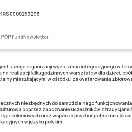
KRS
0000259298
igacja
POP Fund
Newsletter
nizacji wydarzenia int
est usługa organizacji wydarzenia integracyjnego w form
 na realizacji kilkugodzinnych warsztatów dla dzieci, osó
rainy mieszkającymi w ośrodku zakwaterowania zbioroweg
ołecznych niezbędnych do samodzielnego funkcjonowania
 kulturowa poprzez zapoznanie uczestników z tradycjami 
zypokoleniowych oraz wsparcie psychospołeczne dla osób
kacyjnych w języku polskim.