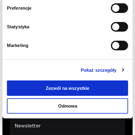
Preferencje
+48 22 833 60 22
PON-PT 9:00-17:00
Statystyka
INFO@PCPM.ORG.PL
MEDIA@PCPM.ORG.PL
Marketing
KRS
0000259298
PRZEKAŻ 1,5%
Pokaż szczegóły
18 1140 1010 0000 5228 6800 1001
Zezwól na wszystkie
SKOPIUJ NUMER KONTA
WIĘCEJ
Odmowa
Newsletter