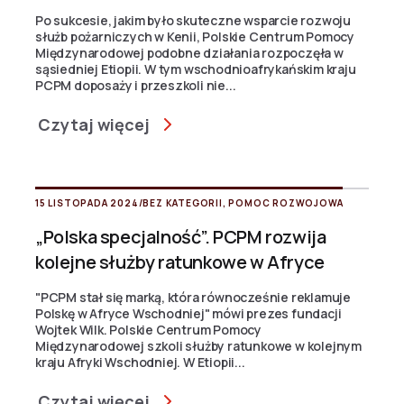
Po sukcesie, jakim było skuteczne wsparcie rozwoju
służb pożarniczych w Kenii, Polskie Centrum Pomocy
Międzynarodowej podobne działania rozpoczęła w
sąsiedniej Etiopii. W tym wschodnioafrykańskim kraju
PCPM doposaży i przeszkoli nie...
Czytaj więcej
15 LISTOPADA 2024
/
BEZ KATEGORII
,
POMOC ROZWOJOWA
„Polska specjalność”. PCPM rozwija
kolejne służby ratunkowe w Afryce
"PCPM stał się marką, która równocześnie reklamuje
Polskę w Afryce Wschodniej" mówi prezes fundacji
Wojtek Wilk. Polskie Centrum Pomocy
Międzynarodowej szkoli służby ratunkowe w kolejnym
kraju Afryki Wschodniej. W Etiopii...
Czytaj więcej