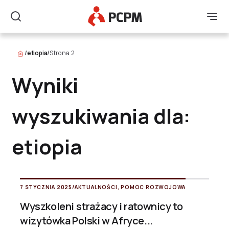
Główne Logo
Men
Szukaj
/
etiopia
/
Strona 2
Wyniki
wyszukiwania dla:
etiopia
7 STYCZNIA 2025
/
AKTUALNOŚCI
,
POMOC ROZWOJOWA
Wyszkoleni strażacy i ratownicy to
wizytówka Polski w Afryce...