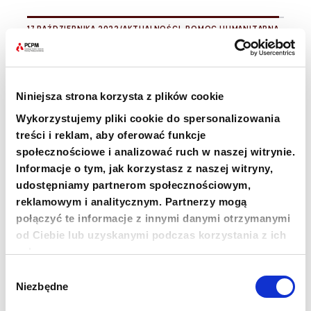
17 PAŹDZIERNIKA 2022
/
AKTUALNOŚCI
,
POMOC HUMANITARNA
W Międzynarodowym Dniu Walki z
Ubóstwem pomóż nam pomagać...
Niniejsza strona korzysta z plików cookie
Stołówka w Etiopii, żywność terapeutyczna dla dzieci
w Sudanie Płd. oraz wsparcie dla rodzin dotkniętych
Wykorzystujemy pliki cookie do spersonalizowania
kryzysem w Libanie – to tylko niektóre z działań, które
treści i reklam, aby oferować funkcje
Fundacja PCPM prowadzi, by pomóc...
społecznościowe i analizować ruch w naszej witrynie.
Czytaj więcej
Informacje o tym, jak korzystasz z naszej witryny,
udostępniamy partnerom społecznościowym,
reklamowym i analitycznym. Partnerzy mogą
połączyć te informacje z innymi danymi otrzymanymi
od Ciebie lub uzyskanymi podczas korzystania z ich
Archive Pagination
1
2
3
…
10
usług.
Wybór
Niezbędne
zgody