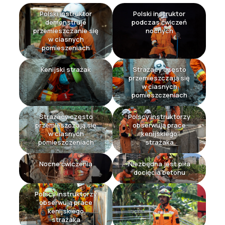
Polski instruktor
Polski instruktor
demonstruje
podczas ćwiczeń
przemieszczanie się
nocnych
w ciasnych
pomieszeniach
Kenijski strażak
Strażacy często
przemieszczają się
w ciasnych
pomieszczeniach
Strażacy często
Polscy instruktorzy
przemieszczają się
obserwują prace
w ciasnych
kenijskiego
pomieszczeniach
strażaka
Nocne ćwiczenia
Niezbędna jest piła
docięcia betonu
Polscy instruktorzy
obserwują prace
kenijskiego
strażaka