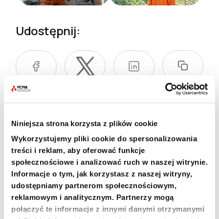
Udostępnij:
Niniejsza strona korzysta z plików cookie
+48 22 833 60 22
Wykorzystujemy pliki cookie do spersonalizowania
PON-PT 9:00-17:00
treści i reklam, aby oferować funkcje
społecznościowe i analizować ruch w naszej witrynie.
INFO@PCPM.ORG.PL
Informacje o tym, jak korzystasz z naszej witryny,
MEDIA@PCPM.ORG.PL
udostępniamy partnerom społecznościowym,
reklamowym i analitycznym. Partnerzy mogą
KRS
0000259298
połączyć te informacje z innymi danymi otrzymanymi
PRZEKAŻ 1,5%