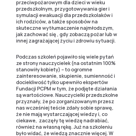
przeciwpożarowym dla dzieci w wieku
przedszkolnym, przygotowywania gier i
symulacji ewakuacji dla przedszkolaków i
ich rodziców, a także sposobów na
skuteczne wytłumaczenie najmłodszym,
jak zachować się , gdy zobaczą pożar lub w
innej zagrażającej życiu i zdrowiu sytuacji.
Podczas szkoleń pojawiło się wiele pytań
ze strony nauczycielek (na ostatnim 100%
stanowiły kobiety) – to ogromne
zainteresowanie, skupienie, sumienność i
dociekliwość tylko upewniło ekspertów
Fundacji PCPM w tym, że podjęte działania
są wartościowe. Nauczycielki przedszkolne
przyznały, że po zorganizowanym przesz
nas wcześniej teście zdały sobie sprawę,
że nie mają wystarczającej wiedzy i, co
ciekawe, zaczęły tę wiedzę nadrabiać,
również na własną rękę. Już na szkoleniu
było widać, że wiedzą znacznie więcej. W