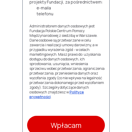
projekty Fundacji, za pośrednictwem:
e-maila
telefonu
Administratorem danych osobowych jest
Fundacja Polskie Centrum Pomocy
Międzynarodowej z siedzibą w Warszawie.
Dane osobowe są przetwarzane w celu
zawarcia i realizacji umowy darowizny, a w
przypadku wyrażenia zgód - w celach
marketingowych. Masz prawo do: uzyskania
dostępu do danych osobowych, ich
sprostowania, usunięcia, wniesienia
sprzeciwu wobec przetwarzania, ograniczenia
przetwarzania, przeniesienia danych oraz
wycofania zgody (co nie wpływa na legalność
przetwarzania dokonanego przed wycofaniem
zgody). Szczegóły dotyczące danych
osobowych znajdziesz w
Polityce
prywatności
.
Wpłacam