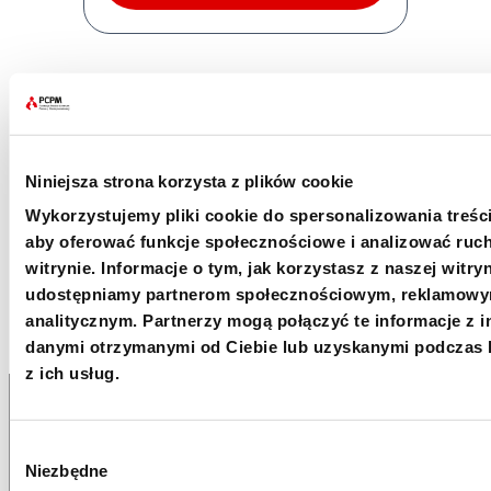
Oficjalny profil Fundacji na Instagramie –
@fundacjapcpm
Oficjalny profil Fundacji na Facebooku –
Niniejsza strona korzysta z plików cookie
Polskie Centrum Pomocy Międzynarodowej
(PCPM)
Wykorzystujemy pliki cookie do spersonalizowania treści
aby oferować funkcje społecznościowe i analizować ruc
witrynie. Informacje o tym, jak korzystasz z naszej witryn
udostępniamy partnerom społecznościowym, reklamowy
analitycznym. Partnerzy mogą połączyć te informacje z 
danymi otrzymanymi od Ciebie lub uzyskanymi podczas 
z ich usług.
+48 22 833 60 22
Wybór
Niezbędne
PON-PT 9:00-17:00
zgody