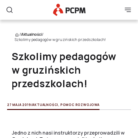
Główne Logo
Men
Szukaj
/
Aktualności
/
Szkolimy pedagogów w gruzińskich przedszkolach!
Szkolimy pedagogów
w gruzińskich
przedszkolach!
27 MAJA 2019
/
AKTUALNOŚCI
,
POMOC ROZWOJOWA
Jedno z nich nasi instruktorzy przeprowadzili w