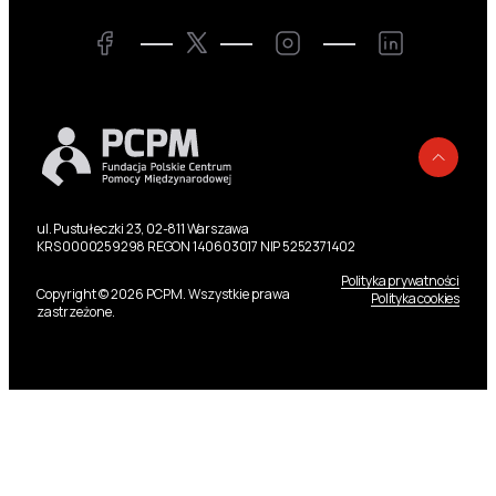
Twitter
Facebook
Instagram
LinkedIn
Powr
ul. Pustułeczki 23, 02-811 Warszawa
KRS 0000259298 REGON 140603017 NIP 5252371402
Polityka prywatności
Copyright © 2026 PCPM. Wszystkie prawa
Polityka cookies
zastrzeżone.