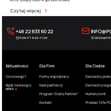
Czytaj więcej
+48 22 833 60 22
INFO@P
PON-PT 9:00-17:00
MEDIA@PCP
Aktualności
Dla Firm
Dla Ciebie
Co nowego?
Formy współpracy
Darowizny jed
Bądź na bieżąco
Nasi partnerzy
Darowizny regu
NEWS
Program "Dobry Partner"
Numery kont
Kontakt
Przekaż 1,5% P