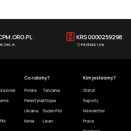
CPM.ORG.PL
KRS
0000259298
M.ORG.PL
PRZEKAŻ 1,5%
Co robimy?
Kim jesteśmy?
norazowe
Polska
Tanzania
Statut
larne
Palestyna
Etiopia
Raporty
Ukraina
Sudan Płd.
Newsletter
CPM
Kenia
Liban
Praca