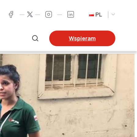
PL
Twitter
Facebook
Instagram
LinkedIn
Wspieram
Szukaj