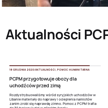
Aktualności PC
18 GRUDNIA 2020
/
AKTUALNOŚCI
,
POMOC HUMANITARNA
PCPM przygotowuje obozy dla
uchodźców przed zimą
Rozdystrybuowaliśmy wśród syryjskich uchodźców w
Libanie materiały do naprawy i ocieplenia namiotów
zanim zrobi się naprawdę zimno. Pomoc z PCPM trafia
do 30 tysięcy ludzi w górskim Arsalu.