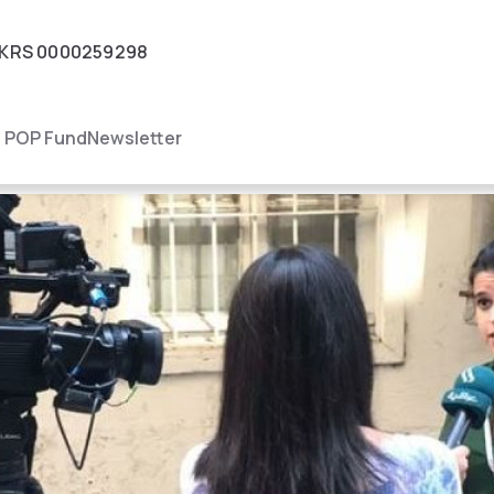
KRS
0000259298
igacja
POP Fund
Newsletter