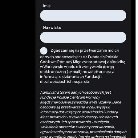
Imię
Nazwisko
Zgadzam się na przetwarzanie moich
danych osobowych przez Fundację Polskie
Centrum Pomocy Międzynarodowej z siedzibą
w Warszawie w celu otrzymywania drogą
elektroniczną (e-mail) newslettera oraz
informacji o działaniach Fundacji i
możliwościach ich wsparcia.
Administratorem danych osobowych jest
Fundacja Polskie Centrum Pomocy
Międzynarodowej z siedzibą w Warszawie. Dane
osobowe są przetwarzane w celu wysyłki
informacji dotyczących działalności Fundacji.
Masz prawo do: uzyskania dostępu do danych
osobowych, ich sprostowania, usunięcia,
wniesienia sprzeciwu wobec przetwarzania,
ograniczenia przetwarzania, przeniesienia danych
oraz wycofania zgody (co nie wpływa na legalność