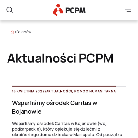
Główne Logo
Men
Szukaj
/
Bojanów
Aktualności PCPM
16 KWIETNIA 2022
/
AKTUALNOŚCI
,
POMOC HUMANITARNA
Wsparliśmy ośrodek Caritas w
Bojanowie
Wsparliśmy ośrodek Caritas w Bojanowie (woj.
podkarpackie), który opiekuje się dziećmi z
ukraińskiego domu dziecka w Mariupolu. Od początku