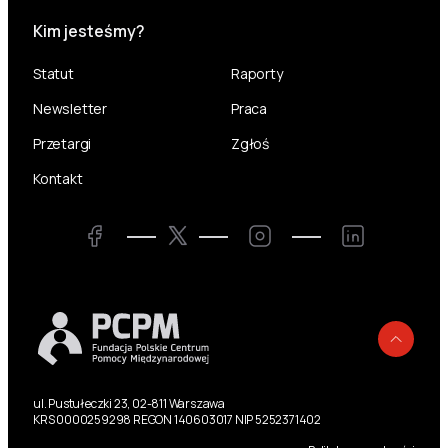
Kim jesteśmy?
Statut
Raporty
Newsletter
Praca
Przetargi
Zgłoś
Kontakt
Twitter
Facebook
Instagram
LinkedIn
Powr
ul. Pustułeczki 23, 02-811 Warszawa
KRS 0000259298 REGON 140603017 NIP 5252371402