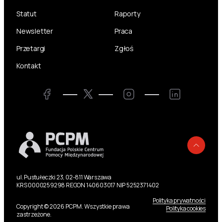
Statut
Raporty
Newsletter
Praca
Przetargi
Zgłoś
Kontakt
Twitter
Facebook
Instagram
LinkedIn
Powr
ul. Pustułeczki 23, 02-811 Warszawa
KRS 0000259298 REGON 140603017 NIP 5252371402
Polityka prywatności
Copyright © 2026 PCPM. Wszystkie prawa
Polityka cookies
zastrzeżone.