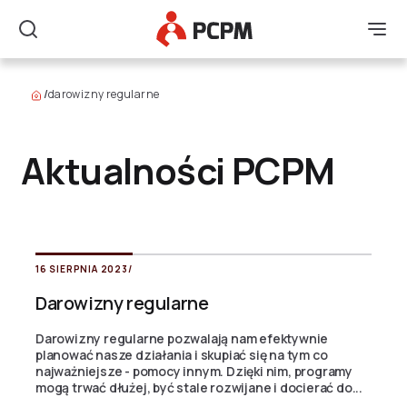
Główne Logo
Men
Szukaj
/
darowizny regularne
Aktualności PCPM
16 SIERPNIA 2023
/
Darowizny regularne
Darowizny regularne pozwalają nam efektywnie
planować nasze działania i skupiać się na tym co
najważniejsze - pomocy innym. Dzięki nim, programy
mogą trwać dłużej, być stale rozwijane i docierać do...