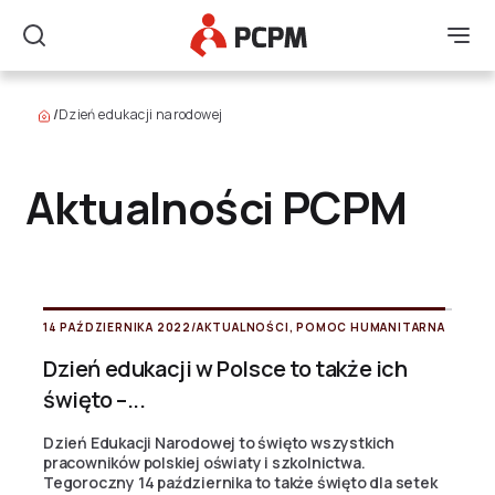
Główne Logo
Men
Szukaj
/
Dzień edukacji narodowej
Aktualności PCPM
14 PAŹDZIERNIKA 2022
/
AKTUALNOŚCI
,
POMOC HUMANITARNA
Dzień edukacji w Polsce to także ich
święto –...
Dzień Edukacji Narodowej to święto wszystkich
pracowników polskiej oświaty i szkolnictwa.
Tegoroczny 14 października to także święto dla setek