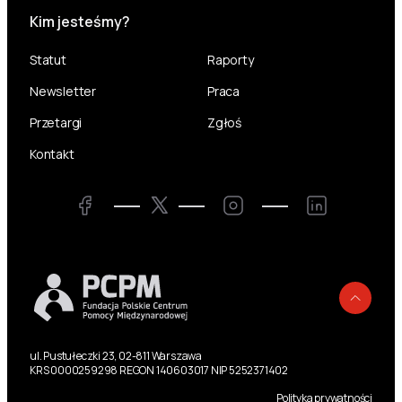
Kim jesteśmy?
Statut
Raporty
Newsletter
Praca
Przetargi
Zgłoś
Kontakt
Twitter
Facebook
Instagram
LinkedIn
Powr
ul. Pustułeczki 23, 02-811 Warszawa
KRS 0000259298 REGON 140603017 NIP 5252371402
Polityka prywatności