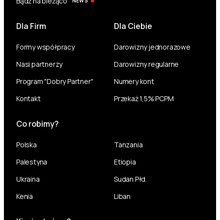
Bądź na bieżąco
NEWS
Dla Firm
Dla Ciebie
Formy współpracy
Darowizny jednorazowe
Nasi partnerzy
Darowizny regularne
Program "Dobry Partner"
Numery kont
Kontakt
Przekaż 1,5% PCPM
Co robimy?
Polska
Tanzania
Palestyna
Etiopia
Ukraina
Sudan Płd.
Kenia
Liban