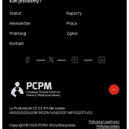
Kim jesteśmy?
Statut
Raporty
Newsletter
Praca
Przetargi
Zgłoś
Kontakt
Twitter
Facebook
Instagram
LinkedIn
Powr
ul. Pustułeczki 23, 02-811 Warszawa
KRS 0000259298 REGON 140603017 NIP 5252371402
Polityka prywatności
Copyright © 2026 PCPM. Wszystkie prawa
Polityka cookies