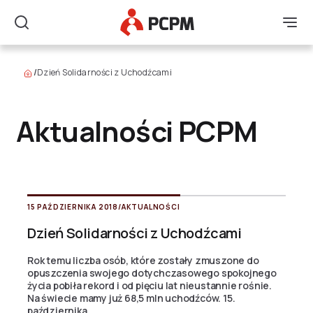
Główne Logo
Men
Szukaj
/
Dzień Solidarności z Uchodźcami
Aktualności PCPM
15 PAŹDZIERNIKA 2018
/
AKTUALNOŚCI
Dzień Solidarności z Uchodźcami
Rok temu liczba osób, które zostały zmuszone do
opuszczenia swojego dotychczasowego spokojnego
życia pobiła rekord i od pięciu lat nieustannie rośnie.
Na świecie mamy już 68,5 mln uchodźców. 15.
października...