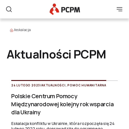
Główne Logo
Men
Szukaj
/
eskalacja
Aktualności PCPM
24 LUTEGO 2023
/
AKTUALNOŚCI
,
POMOC HUMANITARNA
Polskie Centrum Pomocy
Międzynarodowej kolejny rok wsparcia
dla Ukrainy
Eskalacja konfliktu w Ukrainie, która rozpoczęła się 24
lutego 2022 roku, doprowadziła do ogromnego