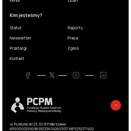
Kenia
Liban
Kim jesteśmy?
Statut
Raporty
Newsletter
Praca
Przetargi
Zgłoś
Kontakt
Twitter
Facebook
Instagram
LinkedIn
Powr
ul. Pustułeczki 23, 02-811 Warszawa
KRS 0000259298 REGON 140603017 NIP 5252371402