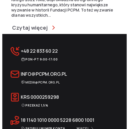
kryzysu humanitarnego, który stanowi największe
wyzwanie w historii Fundacji PCPM. To też wyzwanie
dla nas wszystkich...
Czytaj więcej
+48 22 833 60 22
PON-PT 9:00-17:00
INFO@PCPM.ORG.PL
MEDIA@PCPM.ORG.PL
KRS
0000259298
PRZEKAŻ 1,5%
18 1140 1010 0000 5228 6800 1001
SKOPIUJ NUMER KONTA
WIĘCEJ