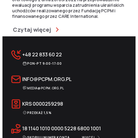
ewaluacji programu wsparcia zatrudnienia ukraińskich
uchodźców realizowanego przez Fundację PCPM i
finansowanego przez CARE International.
Czytaj więcej
+48 22 833 60 22
PON-PT 9:00-17:00
INFO@PCPM.ORG.PL
MEDIA@PCPM.ORG.PL
KRS
0000259298
PRZEKAŻ 1,5%
18 1140 1010 0000 5228 6800 1001
SKOPIUJ NUMER KONTA
WIĘCEJ