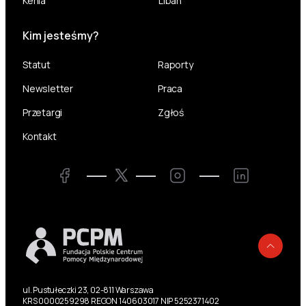
Kenia
Liban
Kim jesteśmy?
Statut
Raporty
Newsletter
Praca
Przetargi
Zgłoś
Kontakt
Twitter
Facebook
Instagram
LinkedIn
Powr
ul. Pustułeczki 23, 02-811 Warszawa
KRS 0000259298 REGON 140603017 NIP 5252371402