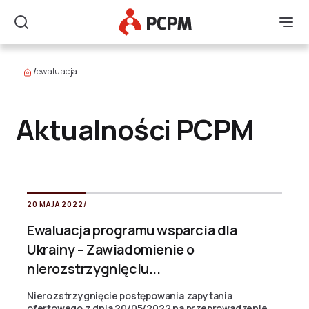
Główne Logo
Men
Szukaj
/
ewaluacja
Aktualności PCPM
20 MAJA 2022
/
Ewaluacja programu wsparcia dla
Ukrainy – Zawiadomienie o
nierozstrzygnięciu...
Nierozstrzygnięcie postępowania zapytania
ofertowego z dnia 20/05/2022 na przeprowadzenie