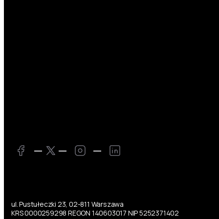
Twitter
Facebook
Instagram
LinkedIn
ul. Pustułeczki 23, 02-811 Warszawa
KRS 0000259298 REGON 140603017 NIP 5252371402