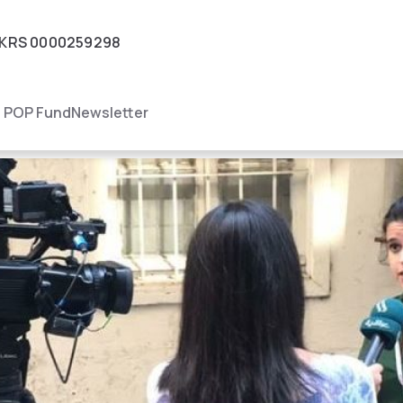
KRS
0000259298
igacja
POP Fund
Newsletter