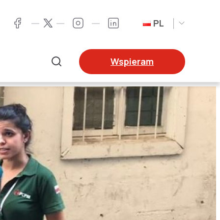
PL
Twitter
Facebook
Instagram
LinkedIn
Wspieram
Szukaj