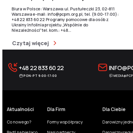
Biura w Polsce: Warszawa:ul. Pustułeczki 23, 02-811
Warszawa e-mail:
info@pcpm.org.pl
, tel. (9:00-17:00):
+48 22 833 60 22 Programy pomocowe dla osób z
Ukrainy Infolinia projektu „Wspólnie do
Niezależności”tel. kom.: +48...
Czytaj więcej
+48 22 833 60 22
INFO@P
PON-PT 9:00-17:00
MEDIA@PCP
Aktualności
Dla Firm
Dla Ciebie
Co nowego?
Formy współpracy
Darowizny jed
Bądź na bieżąco
Nasi partnerzy
Darowizny regu