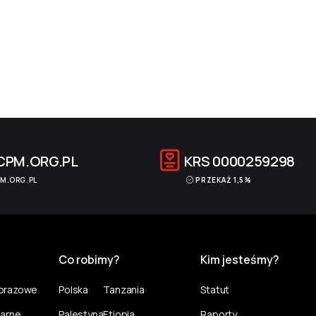
CPM.ORG.PL
KRS
0000259298
M.ORG.PL
PRZEKAŻ 1,5%
Co robimy?
Kim jesteśmy?
norazowe
Polska
Tanzania
Statut
larne
Palestyna
Etiopia
Raporty