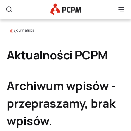
Główne Logo
Men
Szukaj
/
journalists
Aktualności PCPM
Archiwum wpisów -
przepraszamy, brak
wpisów.