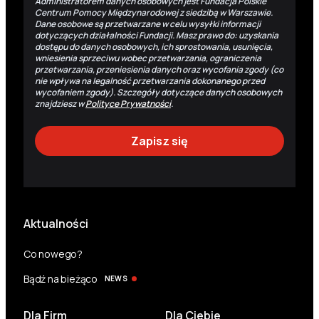
Administratorem danych osobowych jest Fundacja Polskie
Centrum Pomocy Międzynarodowej z siedzibą w Warszawie.
Dane osobowe są przetwarzane w celu wysyłki informacji
dotyczących działalności Fundacji. Masz prawo do: uzyskania
dostępu do danych osobowych, ich sprostowania, usunięcia,
wniesienia sprzeciwu wobec przetwarzania, ograniczenia
przetwarzania, przeniesienia danych oraz wycofania zgody (co
nie wpływa na legalność przetwarzania dokonanego przed
wycofaniem zgody). Szczegóły dotyczące danych osobowych
znajdziesz w
Polityce Prywatności
.
Aktualności
Co nowego?
Bądź na bieżąco
NEWS
Dla Firm
Dla Ciebie