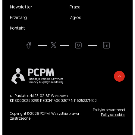
Newsletter
Praca
Przetargi
Zgłoś
Kontakt
Twitter
Facebook
Instagram
LinkedIn
Powr
ul. Pustułeczki 23, 02-811 Warszawa
KRS 0000259298 REGON 140603017 NIP 5252371402
Polityka prywatności
Copyright © 2026 PCPM. Wszystkie prawa
Polityka cookies
zastrzeżone.