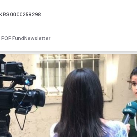
KRS
0000259298
igacja
POP Fund
Newsletter