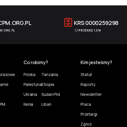
CPM.ORG.PL
KRS
0000259298
M.ORG.PL
PRZEKAŻ 1,5%
Co robimy?
Kim jesteśmy?
norazowe
Polska
Tanzania
Statut
larne
Palestyna
Etiopia
Raporty
Ukraina
Sudan Płd.
Newsletter
CPM
Kenia
Liban
Praca
Przetargi
Zgłoś