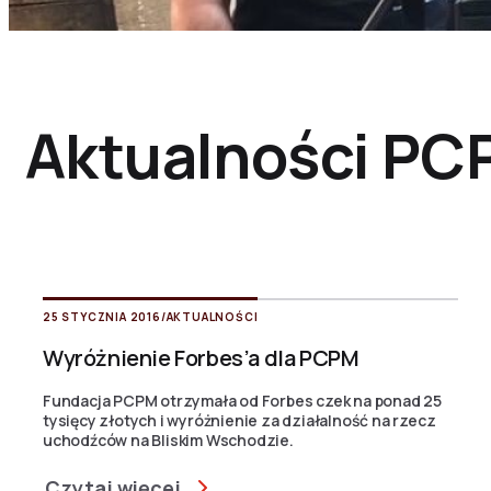
Aktualności PC
25 STYCZNIA 2016
/
AKTUALNOŚCI
Wyróżnienie Forbes’a dla PCPM
Fundacja PCPM otrzymała od Forbes czek na ponad 25
tysięcy złotych i wyróżnienie za działalność na rzecz
uchodźców na Bliskim Wschodzie.
Czytaj więcej