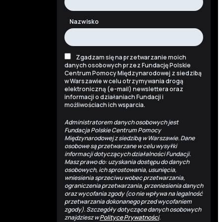
Nazwisko
Zgadzam się na przetwarzanie moich
danych osobowych przez Fundację Polskie
Centrum Pomocy Międzynarodowej z siedzibą
w Warszawie w celu otrzymywania drogą
elektroniczną (e-mail) newslettera oraz
informacji o działaniach Fundacji i
możliwościach ich wsparcia.
Administratorem danych osobowych jest
Fundacja Polskie Centrum Pomocy
Międzynarodowej z siedzibą w Warszawie. Dane
osobowe są przetwarzane w celu wysyłki
informacji dotyczących działalności Fundacji.
Masz prawo do: uzyskania dostępu do danych
osobowych, ich sprostowania, usunięcia,
wniesienia sprzeciwu wobec przetwarzania,
ograniczenia przetwarzania, przeniesienia danych
oraz wycofania zgody (co nie wpływa na legalność
przetwarzania dokonanego przed wycofaniem
zgody). Szczegóły dotyczące danych osobowych
znajdziesz w
Polityce Prywatności
.