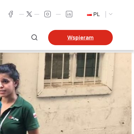
PL
Twitter
Facebook
Instagram
LinkedIn
Wspieram
Szukaj