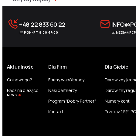
+48 22 833 60 22
INFO@P
PON-PT 9:00-17:00
MEDIA@PCP
Aktualności
Dla Firm
Dla Ciebie
Co nowego?
Formy współpracy
Darowizny jed
Bądź na bieżąco
Nasi partnerzy
Darowizny regu
NEWS
Program "Dobry Partner"
Numery kont
Kontakt
Przekaż 1,5% P