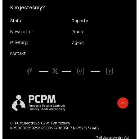
Kim jesteśmy?
Statut
Raporty
Newsletter
Praca
Przetargi
Zgłoś
Kontakt
Twitter
Facebook
Instagram
LinkedIn
Powr
ul. Pustułeczki 23, 02-811 Warszawa
KRS 0000259298 REGON 140603017 NIP 5252371402
Polityka prywatności