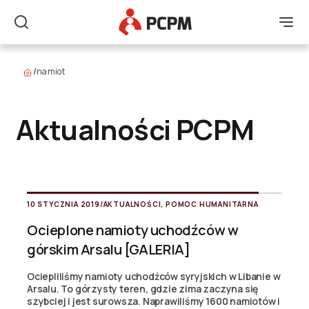
Główne Logo
Men
Szukaj
/
namiot
Aktualności PCPM
10 STYCZNIA 2019
/
AKTUALNOŚCI
,
POMOC HUMANITARNA
Ocieplone namioty uchodźców w
górskim Arsalu [GALERIA]
Ociepliliśmy namioty uchodźców syryjskich w Libanie w
Arsalu. To górzysty teren, gdzie zima zaczyna się
szybciej i jest surowsza. Naprawiliśmy 1600 namiotów i