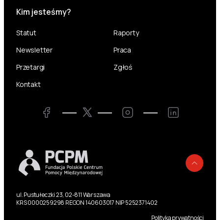
Kim jesteśmy?
Statut
Raporty
Newsletter
Praca
Przetargi
Zgłoś
Kontakt
Twitter
Facebook
Instagram
LinkedIn
Powr
ul. Pustułeczki 23, 02-811 Warszawa
KRS 0000259298 REGON 140603017 NIP 5252371402
Polityka prywatności