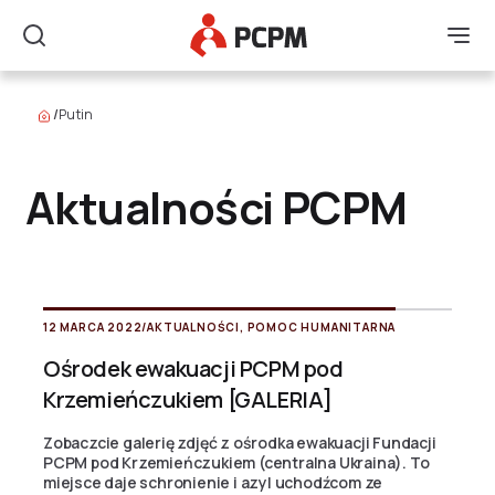
Główne Logo
Men
Szukaj
/
Putin
Aktualności PCPM
12 MARCA 2022
/
AKTUALNOŚCI
,
POMOC HUMANITARNA
Ośrodek ewakuacji PCPM pod
Krzemieńczukiem [GALERIA]
Zobaczcie galerię zdjęć z ośrodka ewakuacji Fundacji
PCPM pod Krzemieńczukiem (centralna Ukraina). To
miejsce daje schronienie i azyl uchodźcom ze