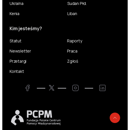
Ukraina
Sudan Płd.
Kenia
Liban
Kim jesteśmy?
Statut
Raporty
Newsletter
Praca
Przetargi
Zgłoś
Kontakt
Twitter
Facebook
Instagram
LinkedIn
Powr