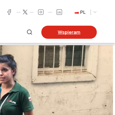
PL
Twitter
Facebook
Instagram
LinkedIn
Wspieram
Szukaj