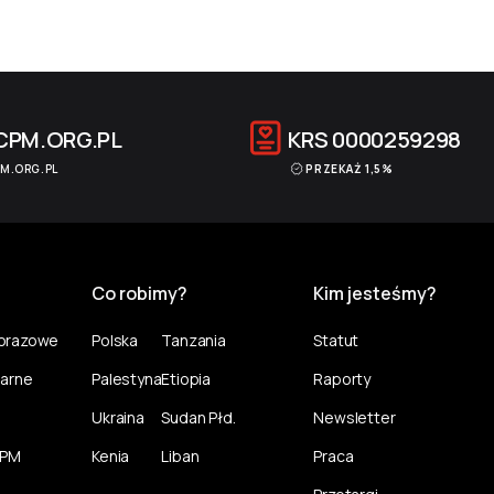
CPM.ORG.PL
KRS
0000259298
M.ORG.PL
PRZEKAŻ 1,5%
Co robimy?
Kim jesteśmy?
norazowe
Polska
Tanzania
Statut
larne
Palestyna
Etiopia
Raporty
Ukraina
Sudan Płd.
Newsletter
CPM
Kenia
Liban
Praca