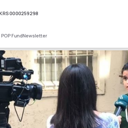
KRS
0000259298
igacja
POP Fund
Newsletter