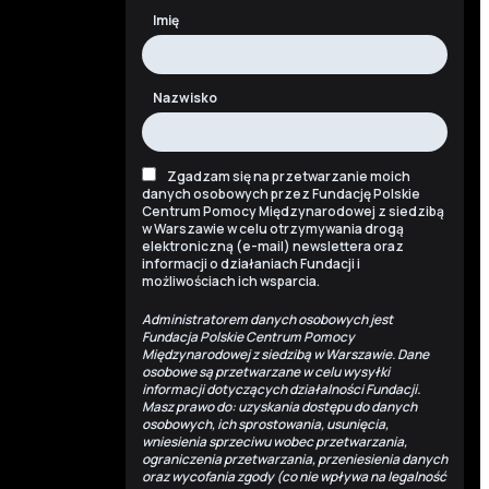
Imię
Nazwisko
Zgadzam się na przetwarzanie moich
danych osobowych przez Fundację Polskie
Centrum Pomocy Międzynarodowej z siedzibą
w Warszawie w celu otrzymywania drogą
elektroniczną (e-mail) newslettera oraz
informacji o działaniach Fundacji i
możliwościach ich wsparcia.
Administratorem danych osobowych jest
Fundacja Polskie Centrum Pomocy
Międzynarodowej z siedzibą w Warszawie. Dane
osobowe są przetwarzane w celu wysyłki
informacji dotyczących działalności Fundacji.
Masz prawo do: uzyskania dostępu do danych
osobowych, ich sprostowania, usunięcia,
wniesienia sprzeciwu wobec przetwarzania,
ograniczenia przetwarzania, przeniesienia danych
oraz wycofania zgody (co nie wpływa na legalność