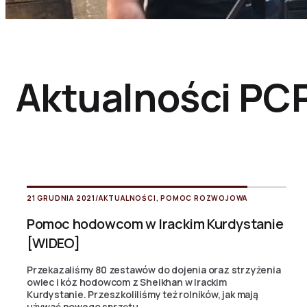
Aktualności PC
21 GRUDNIA 2021
/
AKTUALNOŚCI
,
POMOC ROZWOJOWA
Pomoc hodowcom w Irackim Kurdystanie
[WIDEO]
Przekazaliśmy 80 zestawów do dojenia oraz strzyżenia
owiec i kóz hodowcom z Sheikhan w Irackim
Kurdystanie. Przeszkoliliśmy też rolników, jak mają
używać nowego sprzętu.