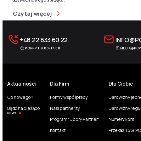
Czytaj więcej
+48 22 833 60 22
INFO@P
PON-PT 9:00-17:00
MEDIA@PCP
Aktualności
Dla Firm
Dla Ciebie
Co nowego?
Formy współpracy
Darowizny jed
Bądź na bieżąco
Nasi partnerzy
Darowizny regu
NEWS
Program "Dobry Partner"
Numery kont
Kontakt
Przekaż 1,5% P