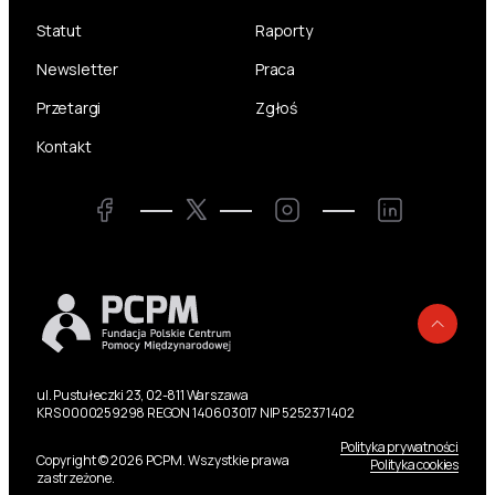
Statut
Raporty
Newsletter
Praca
Przetargi
Zgłoś
Kontakt
Twitter
Facebook
Instagram
LinkedIn
Powr
ul. Pustułeczki 23, 02-811 Warszawa
KRS 0000259298 REGON 140603017 NIP 5252371402
Polityka prywatności
Copyright © 2026 PCPM. Wszystkie prawa
Polityka cookies
zastrzeżone.