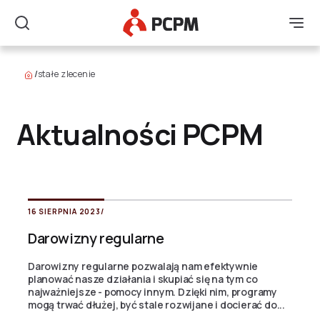
Główne Logo
Men
Szukaj
/
stałe zlecenie
Aktualności PCPM
16 SIERPNIA 2023
/
Darowizny regularne
Darowizny regularne pozwalają nam efektywnie
planować nasze działania i skupiać się na tym co
najważniejsze - pomocy innym. Dzięki nim, programy
mogą trwać dłużej, być stale rozwijane i docierać do...