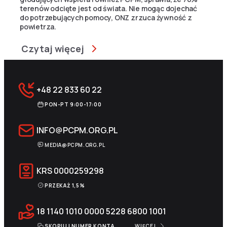
terenów odcięte jest od świata. Nie mogąc dojechać
do potrzebujących pomocy, ONZ zrzuca żywność z
powietrza.
Czytaj więcej
+48 22 833 60 22
PON-PT 9:00-17:00
INFO@PCPM.ORG.PL
MEDIA@PCPM.ORG.PL
KRS
0000259298
PRZEKAŻ 1,5%
18 1140 1010 0000 5228 6800 1001
SKOPIUJ NUMER KONTA
WIĘCEJ