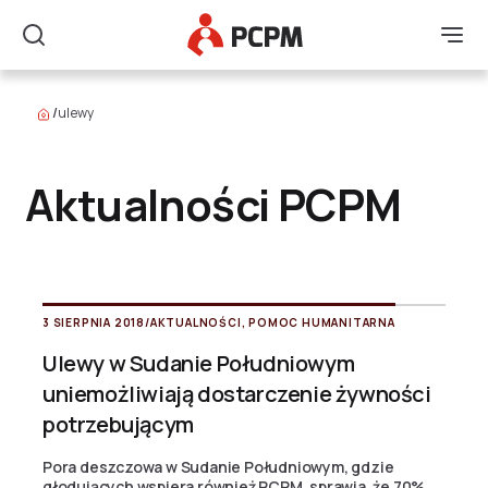
Główne Logo
Men
Szukaj
/
ulewy
Aktualności PCPM
3 SIERPNIA 2018
/
AKTUALNOŚCI
,
POMOC HUMANITARNA
Ulewy w Sudanie Południowym
uniemożliwiają dostarczenie żywności
potrzebującym
Pora deszczowa w Sudanie Południowym, gdzie
głodujących wspiera również PCPM, sprawia, że 70%