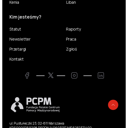
Kenia
Liban
Kim jesteśmy?
Statut
Raporty
Newsletter
Praca
Przetargi
Zgłoś
Kontakt
Twitter
Facebook
Instagram
LinkedIn
Powr
ul. Pustułeczki 23, 02-811 Warszawa
KRS 0000259298 REGON 140603017 NIP 5252371402