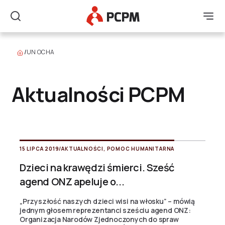
Główne Logo
Men
Szukaj
/
UN OCHA
Aktualności PCPM
15 LIPCA 2019
/
AKTUALNOŚCI
,
POMOC HUMANITARNA
Dzieci na krawędzi śmierci. Sześć
agend ONZ apeluje o...
„Przyszłość naszych dzieci wisi na włosku” – mówią
jednym głosem reprezentanci sześciu agend ONZ:
Organizacja Narodów Zjednoczonych do spraw