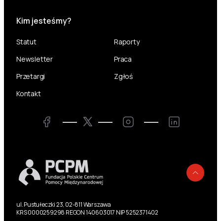
Kim jesteśmy?
Statut
Raporty
Newsletter
Praca
Przetargi
Zgłoś
Kontakt
Twitter
Facebook
Instagram
LinkedIn
Powr
ul. Pustułeczki 23, 02-811 Warszawa
KRS 0000259298 REGON 140603017 NIP 5252371402