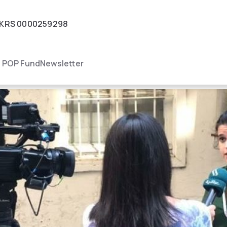
KRS
0000259298
igacja
POP Fund
Newsletter