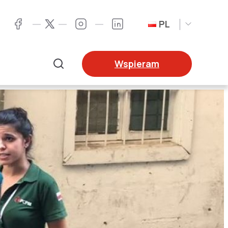
PL
Twitter
Facebook
Instagram
LinkedIn
Wspieram
Szukaj