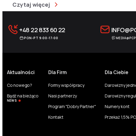
Czytaj więcej
+48 22 833 60 22
INFO@P
PON-PT 9:00-17:00
MEDIA@PCP
Aktualności
Dla Firm
Dla Ciebie
Co nowego?
Formy współpracy
Darowizny jed
Bądź na bieżąco
Nasi partnerzy
Darowizny regu
NEWS
Program "Dobry Partner"
Numery kont
Kontakt
Przekaż 1,5% P