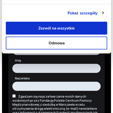
Pokaż szczegóły
Newsletter
Chcesz być na bieżąco? Zapisz się do naszego
Zezwól na wszystkie
newslettera. Informacje o nowościach, naszych planach,
działaniach i zakończonych projektach.
Adres e-mail
Odmowa
Imię
Nazwisko
Zgadzam się na przetwarzanie moich danych
osobowych przez Fundację Polskie Centrum Pomocy
Międzynarodowej z siedzibą w Warszawie w celu
otrzymywania drogą elektroniczną (e-mail) newslettera
oraz informacji o działaniach Fundacji i możliwościach ich