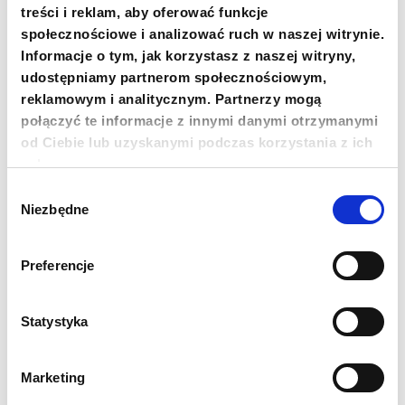
treści i reklam, aby oferować funkcje
społecznościowe i analizować ruch w naszej witrynie.
Informacje o tym, jak korzystasz z naszej witryny,
udostępniamy partnerom społecznościowym,
reklamowym i analitycznym. Partnerzy mogą
+48 22 833 60 22
połączyć te informacje z innymi danymi otrzymanymi
PON-PT 9:00-17:00
od Ciebie lub uzyskanymi podczas korzystania z ich
usług.
INFO@PCPM.ORG.PL
Wybór
MEDIA@PCPM.ORG.PL
Niezbędne
zgody
KRS
0000259298
Preferencje
PRZEKAŻ 1,5%
Statystyka
18 1140 1010 0000 5228 6800 1001
SKOPIUJ NUMER KONTA
WIĘCEJ
Marketing