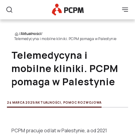
Główne Logo
Men
Szukaj
/
Aktualności
/
Telemedycyna i mobilne kliniki. PCPM pomaga w Palestynie
Telemedycyna i
mobilne kliniki. PCPM
pomaga w Palestynie
24 MARCA 2025
/
AKTUALNOŚCI
,
POMOC ROZWOJOWA
PCPM pracuje od lat w Palestynie, a od 2021