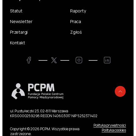
Statut
Raporty
Newsletter
Praca
Przetargi
Zgłoś
Kontakt
Twitter
Facebook
Instagram
LinkedIn
Powr
ul. Pustułeczki 23, 02-811 Warszawa
KRS 0000259298 REGON 140603017 NIP 5252371402
Polityka prywatności
Copyright © 2026 PCPM. Wszystkie prawa
Polityka cookies
zastrzeżone.