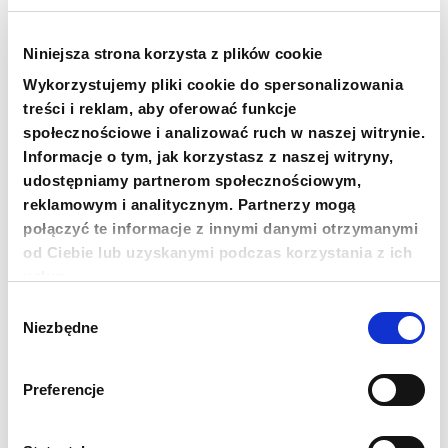
KRS
0000259298
PRZEKAŻ 1,5%
Niniejsza strona korzysta z plików cookie
Wykorzystujemy pliki cookie do spersonalizowania
18 1140 1010 0000 5228 6800 1001
treści i reklam, aby oferować funkcje
SKOPIUJ NUMER KONTA
WIĘCEJ
społecznościowe i analizować ruch w naszej witrynie.
Informacje o tym, jak korzystasz z naszej witryny,
udostępniamy partnerom społecznościowym,
reklamowym i analitycznym. Partnerzy mogą
połączyć te informacje z innymi danymi otrzymanymi
Newsletter
od Ciebie lub uzyskanymi podczas korzystania z ich
usług.
Chcesz być na bieżąco? Zapisz się do naszego
newslettera. Informacje o nowościach, naszych planach,
Wybór
działaniach i zakończonych projektach.
Niezbędne
zgody
Adres e-mail
Preferencje
Imię