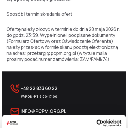
Sposób i termin składania ofert
Ofertę należy złożyć w terminie do dnia 28 maja 2026 r.
do godz. 23:59. Wypełnione i podpisane dokumenty
(Formularz Ofertowy oraz Oświadczenie Oferenta)
należy przesłać w formie skanu pocztą elektroniczną
na adres:
przetargi@pcpm.org.pl
(w tytule maila
prosimy podać numer zamówienia: ZAM/FAMI/74).
+48 22 833 60 22
PON-PT 9:00-17:00
INFO@PCPM.ORG.PL
MEDIA@PCPM.ORG.PL