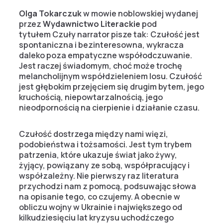
Olga Tokarczuk
w mowie noblowskiej wydanej
przez
Wydawnictwo Literackie
pod
tytułem Czuły narrator pisze tak: Czułość jest
spontaniczna i bezinteresowna, wykracza
daleko poza empatyczne współodczuwanie.
Jest raczej świadomym, choć może trochę
melancholijnym współdzieleniem losu. Czułość
jest głębokim przejęciem się drugim bytem, jego
kruchością, niepowtarzalnością, jego
nieodpornością na cierpienie i działanie czasu.
Czułość dostrzega między nami więzi,
podobieństwa i tożsamości. Jest tym trybem
patrzenia, które ukazuje świat jako żywy,
żyjący, powiązany ze sobą, współpracujący i
współzależny. Nie pierwszy raz literatura
przychodzi nam z pomocą, podsuwając słowa
na opisanie tego, co czujemy. A obecnie w
obliczu wojny w Ukrainie i największego od
kilkudziesięciu lat kryzysu uchodźczego