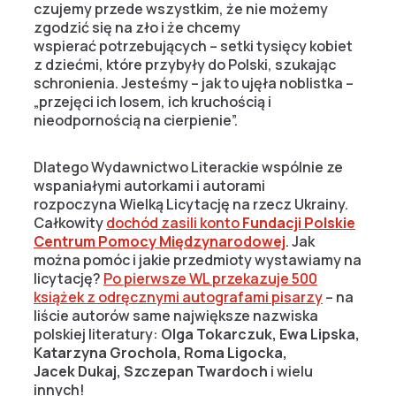
czujemy przede wszystkim, że nie możemy
zgodzić się na zło i że chcemy
wspierać potrzebujących – setki tysięcy kobiet
z dziećmi, które przybyły do Polski, szukając
schronienia. Jesteśmy – jak to ujęła noblistka –
„przejęci ich losem, ich kruchością i
nieodpornością na cierpienie”.
Dlatego Wydawnictwo Literackie wspólnie ze
wspaniałymi autorkami i autorami
rozpoczyna Wielką Licytację na rzecz Ukrainy.
Całkowity
dochód zasili konto
Fundacji Polskie
Centrum Pomocy Międzynarodowej
. Jak
można pomóc i jakie przedmioty wystawiamy na
licytację?
Po pierwsze WL przekazuje 500
książek z odręcznymi autografami pisarzy
– na
liście autorów same największe nazwiska
polskiej literatury:
Olga Tokarczuk, Ewa Lipska,
Katarzyna Grochola, Roma Ligocka,
Jacek Dukaj, Szczepan Twardoch
i wielu
innych!