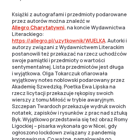
Książki z autografami i przedmioty podarowane
przez autorów można znaleźć w
Allegro Charytatywni,
na koncie Wydawnictwa
Literackiego:
https://allegro.pl/uzytkownik/WUELKA
. Autorki i
autorzy związani z Wydawnictwem Literackim
postanowili też przekazać na rzecz uchodźców
swoje pamiątki i przedmioty o wartości
sentymentalnej. Lista przedmiotów jest długa
i wyjątkowa. Olga Tokarczuk ofiarowała
wyjątkowy notes noblowski podarowany przez
Akademię Szwedzką. Poetka Ewa Lipska na
rzecz licytacji przekazuje rękopisy swoich
wierszy z tomu Miłość w trybie awaryjnym.
Szczepan Twardoch przekazuje wydruk swoich
notatek, zapisków i rysunków z prac nad sztuką
Byk. Wyjątkowo przedstawia się też obraz Romy
Ligockiej – pisarka wykonała go w Nicei, gdy
ogłoszono lockdown związany z pandemią
koronawirusa. Co ważne, namalowała go