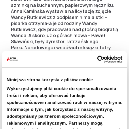
szminką na kuchennym, papierowym ręczniku.
Anna Kamińska wystawia na licytację zdjęcie
Wandy Rutkiewicz z podpisem himalaistki –
pisarka otrzymała je od rodziny Wandy
Rutkiewicz, gdy pracowała nad głośną biografią
Wanda. A skoro już o górach mowa – Paweł
Skawiński, były dyrektor Tatrzańskiego
Parku Narodowego i współautor książki Tatry
przekazuje stalową kotwę, wyrwaną przez
piorun ze zbocza Giewontu. Bez wątpienia
ogromną wartość ma przedmiot podarowany
przez Tomasza Lema – to zdjęcie Stanisława
Lema z autografem pisarza. Jak wszyscy
Niniejsza strona korzysta z plików cookie
pamiętamy, wybitny pisarz i myśliciel urodził się
Wykorzystujemy pliki cookie do spersonalizowania
we Lwowie, zawierucha wojenna sprawiła, że
osiadł w Krakowie i tu spędził niemal całe swoje
treści i reklam, aby oferować funkcje
życie, wiążąc się z Wydawnictwem Literackim.
społecznościowe i analizować ruch w naszej witrynie.
Informacje o tym, jak korzystasz z naszej witryny,
udostępniamy partnerom społecznościowym,
Dziękujemy wszystkim za udział i wsparcie.
Bądźmy czuli. Wtedy wygramy.
reklamowym i analitycznym. Partnerzy mogą