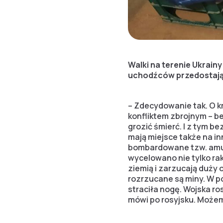
Walki na terenie Ukrainy
uchodźców przedostają 
– Zdecydowanie tak. O k
konfliktem zbrojnym – b
grozić śmierć. I z tym b
mają miejsce także na in
bombardowane tzw. amun
wycelowano nie tylko rak
ziemią i zarzucają duży 
rozrzucane są miny. W p
straciła nogę. Wojska ro
mówi po rosyjsku. Możem