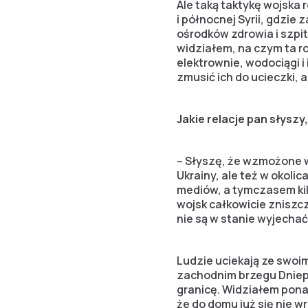
Ale taką taktykę wojska 
i północnej Syrii, gdzi
ośrodków zdrowia i szpi
widziałem, na czym ta ro
elektrownie, wodociągi i
zmusić ich do ucieczki,
Jakie relacje pan słysz
– Słyszę, że wzmożone wa
Ukrainy, ale też w okolic
mediów, a tymczasem kil
wojsk całkowicie zniszcz
nie są w stanie wyjechać
Ludzie uciekają ze swoi
zachodnim brzegu Dniepr
granicę. Widziałem pona
że do domu już się nie wr