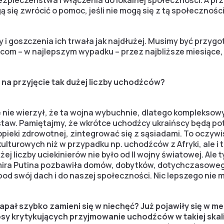
zpieczeństwa i włączenia do lokalnej społeczności. A pr
 się zwrócić o pomoc, jeśli nie mogą się z tą społecznośc
 i goszczenia ich trwała jak najdłużej. Musimy być przyg
com – w najlepszym wypadku – przez najbliższe miesiące,
na przyjęcie tak dużej liczby uchodźców?
 nie wierzył, że ta wojna wybuchnie, dlatego komplekso
taw. Pamiętajmy, że wkrótce uchodźcy ukraińscy będą pot
opieki zdrowotnej, zintegrować się z sąsiadami. To oczywi
ulturowych niż w przypadku np. uchodźców z Afryki, ale i
j liczby uciekinierów nie było od II wojny światowej. Ale 
ira Putina pozbawiła domów, dobytków, dotychczasowego 
pod swój dach i do naszej społeczności. Nic lepszego nie 
zapał szybko zamieni się w niechęć? Już pojawiły się w m
y krytykujących przyjmowanie uchodźców w takiej skali,