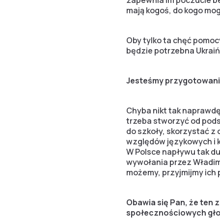
zapewnia im poczucie be
mają kogoś, do kogo mogą
Oby tylko ta chęć pomocy
będzie potrzebna Ukraiń
Jesteśmy przygotowani 
Chyba nikt tak naprawdę
trzeba stworzyć od pods
do szkoły, skorzystać z 
względów językowych i k
W Polsce napływu tak duże
wywołania przez Władim
możemy, przyjmijmy ich 
Obawia się Pan, że ten 
społecznościowych głos