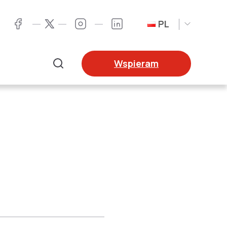
PL
Twitter
Facebook
Instagram
LinkedIn
Wspieram
Szukaj
r