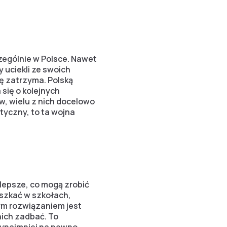
zególnie w Polsce. Nawet
y uciekli ze swoich
ię zatrzyma. Polską
się o kolejnych
ów, wielu z nich docelowo
ityczny, to ta wojna
jlepsze, co mogą zrobić
eszkać w szkołach,
ym rozwiązaniem jest
nich zadbać. To