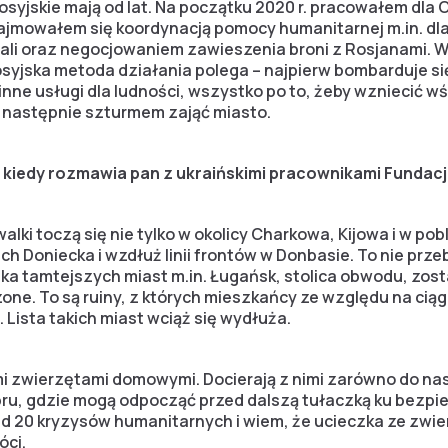
rosyjskie mają od lat. Na początku 2020 r. pracowałem dla 
e zajmowałem się koordynacją pomocy humanitarnej m.in. 
tali oraz negocjowaniem zawieszenia broni z Rosjanami. 
syjska metoda działania polega – najpierw bombarduje się
 inne usługi dla ludności, wszystko po to, żeby wzniecić w
 a następnie szturmem zająć miasto.
y, kiedy rozmawia pan z ukraińskimi pracownikami Fundac
lki toczą się nie tylko w okolicy Charkowa, Kijowa i w pob
ach Doniecka i wzdłuż linii frontów w Donbasie. To nie prze
ka tamtejszych miast m.in. Ługańsk, stolica obwodu, zost
one. To są ruiny, z których mieszkańcy ze względu na ciąg
. Lista takich miast wciąż się wydłuża.
mi zwierzętami domowymi. Docierają z nimi zarówno do na
u, gdzie mogą odpocząć przed dalszą tułaczką ku bezpiec
d 20 kryzysów humanitarnych i wiem, że ucieczka ze zwi
óci.