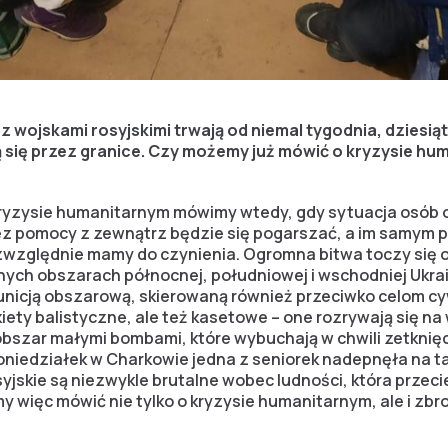
 z wojskami rosyjskimi trwają od niemal tygodnia, dziesiąt
się przez granice. Czy możemy już mówić o kryzysie hu
ryzysie humanitarnym mówimy wtedy, gdy sytuacja osób o
ez pomocy z zewnątrz będzie się pogarszać, a im samym p
ezwzględnie mamy do czynienia. Ogromna bitwa toczy się o
nych obszarach północnej, południowej i wschodniej Ukrai
icją obszarową, skierowaną również przeciwko celom c
iety balistyczne, ale też kasetowe – one rozrywają się n
obszar małymi bombami, które wybuchają w chwili zetknięc
oniedziałek w Charkowie jedna z seniorek nadepnęła na ta
syjskie są niezwykle brutalne wobec ludności, która przec
y więc mówić nie tylko o kryzysie humanitarnym, ale i zb