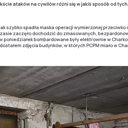
ekście ataków na cywilów różni się w jakiś sposób od tyc
, jak szybko spadła maska operacji wymierzonej przeciwko
 czasie zaczęło dochodzić do zmasowanych, bezpardonow
– w poniedziałek bombardowane były elektrownie w Charko
k dostałem zdjęcia budynków, w których PCPM miało w Char