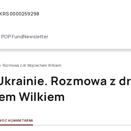
KRS
0000259298
igacja
POP Fund
Newsletter
e. Rozmowa z dr Wojciechem Wilkiem
Ukrainie. Rozmowa z d
em Wilkiem
MOC HUMANITARNA