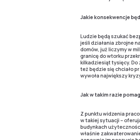
Jakie konsekwencje będz
Ludzie będą szukać bezp
jeśli działania zbrojne n
domów, już liczymy w mil
granicę do wtorku przekr
kilkadziesiąt tysięcy. D
też będzie się chciało pr
wywoła największy kryzys
Jak w takim razie poma
Z punktu widzenia praco
w takiej sytuacji – ofer
budynkach użyteczności 
właśnie zakwaterowanie 