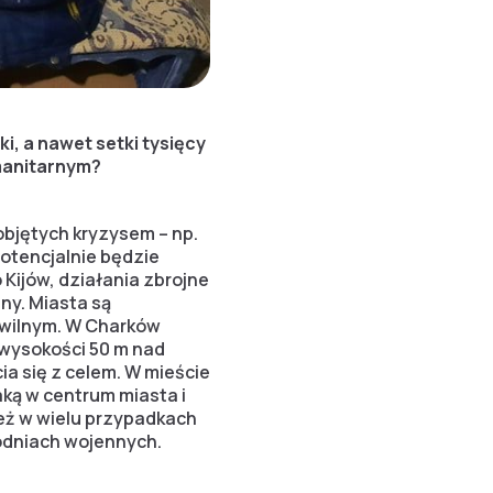
ki, a nawet setki tysięcy
manitarnym?
bjętych kryzysem – np.
otencjalnie będzie
 Kijów, działania zbrojne
ny. Miasta są
ywilnym. W Charków
a wysokości 50 m nad
ia się z celem. W mieście
ką w centrum miasta i
ież w wielu przypadkach
rodniach wojennych.