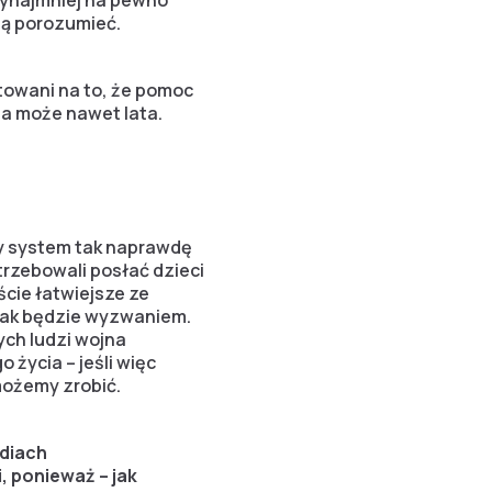
zynajmniej na pewno
ią porozumieć.
otowani na to, że pomoc
 a może nawet lata.
wy system tak naprawdę
rzebowali posłać dzieci
ście łatwiejsze ze
 tak będzie wyzwaniem.
tych ludzi wojna
życia – jeśli więc
możemy zrobić.
ediach
 ponieważ – jak