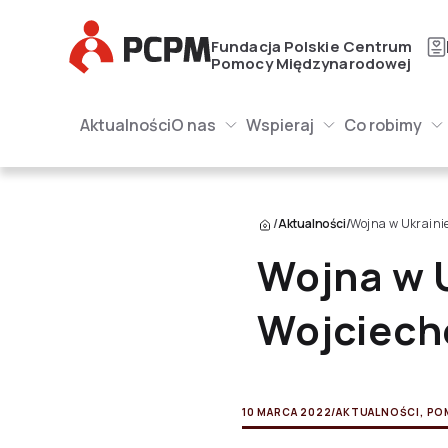
Główne Logo
Fundacja Polskie Centrum
Pomocy Międzynarodowej
Główna naw
Główne Logo
Aktualności
O nas
Wspieraj
Co robimy
O nas Submenu
Wspieraj Submenu
Submenu
/
Aktualności
/
Wojna w Ukraini
Wojna w 
Wojciech
10 MARCA 2022
/
AKTUALNOŚCI
,
PO