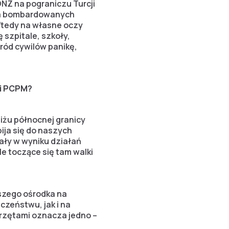
ONZ na pograniczu Turcji
dla bombardowanych
Wtedy na własne oczy
 szpitale, szkoły,
śród cywilów panikę,
ji PCPM?
liżu północnej granicy
bija się do naszych
ały w wyniku działań
le toczące się tam walki
szego ośrodka na
zeństwu, jak i na
erzętami oznacza jedno –