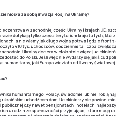
ie niosła za sobą inwazja Rosji na Ukrainę?
ieczeństwa w zachodniej części Ukrainy i krajach UE, szc
a razie dotykają tylko części terytorium kraju to tych, którz
ionach, a nie wiemy jak długo wojna potrwa i gdzie front s
oczyło 410 tys. uchodźców, codziennie ta liczba zwiększa 
o zachodniej Ukrainy dociera wielokrotnie więcej uciekinier
zedostać do Polski. Jeśli więc nie wydarzy się jakiś cud pol
 humanitarny, jaki Europa widziała od II wojny światowej.
gać?
wnika humanitarnego, Polacy, świadomie lub nie, robią na
ują ukraińskim uchodźcom dom. Uciekinierzy nie powinni mi
publicznej czy nawet pensjonatach i hotelach, najlepsz
ich u rodzin ze społeczności przyjmującej, które mogą o 