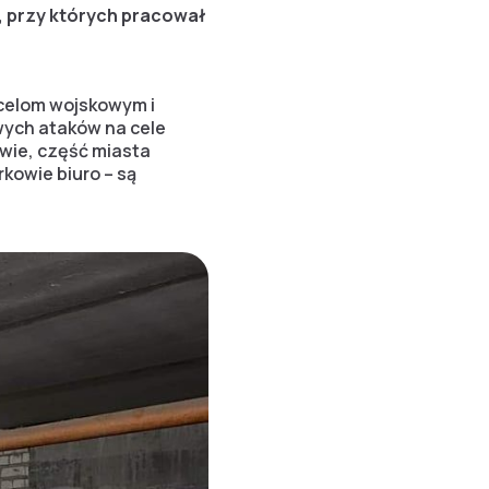
h, przy których pracował
 celom wojskowym i
ych ataków na cele
wie, część miasta
kowie biuro – są