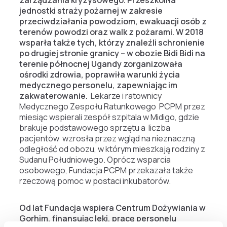
jednostki straży pożarnej w zakresie
przeciwdziałania powodziom, ewakuacji osób z
terenów powodzi oraz walk z pożarami. W 2018
wsparła także tych, którzy znaleźli schronienie
po drugiej stronie granicy – w obozie Bidi Bidi na
terenie północnej Ugandy zorganizowała
ośrodki zdrowia, poprawiła warunki życia
medycznego personelu, zapewniając im
zakwaterowanie.
Lekarze i ratownicy
Medycznego Zespołu Ratunkowego PCPM przez
miesiąc wspierali zespół szpitala w Midigo, gdzie
brakuje podstawowego sprzętu a liczba
pacjentów wzrosła przez wgląd na nieznaczną
odległość od obozu, w którym mieszkają rodziny z
Sudanu Południowego. Oprócz wsparcia
osobowego, Fundacja PCPM przekazała także
rzeczową pomoc w postaci inkubatorów.
Od lat Fundacja wspiera Centrum Dożywiania w
Gorhim, finansując leki, pracę personelu