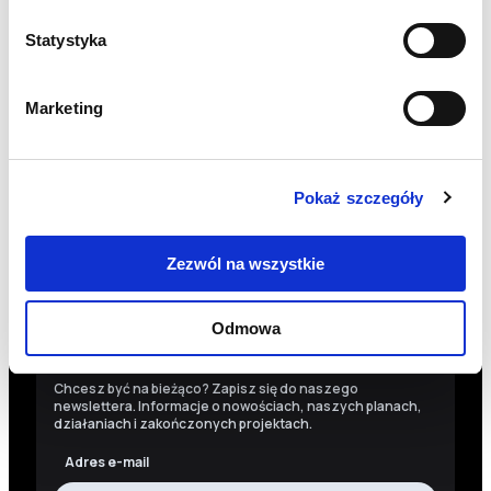
INFO@PCPM.ORG.PL
Statystyka
MEDIA@PCPM.ORG.PL
KRS
0000259298
Marketing
PRZEKAŻ 1,5%
18 1140 1010 0000 5228 6800 1001
Pokaż szczegóły
SKOPIUJ NUMER KONTA
WIĘCEJ
Zezwól na wszystkie
Odmowa
Newsletter
Chcesz być na bieżąco? Zapisz się do naszego
newslettera. Informacje o nowościach, naszych planach,
działaniach i zakończonych projektach.
Adres e-mail