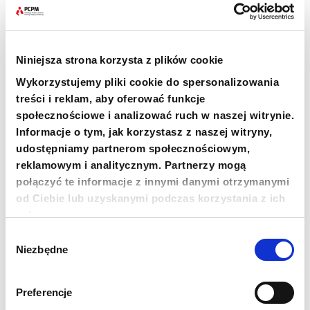
medycznego i dostarczając żywność
terapeutyczną poprzez regularne transporty i
zbiórki na
pcpm.org.pl/sudan.
Niniejsza strona korzysta z plików cookie
Wykorzystujemy pliki cookie do spersonalizowania
Kampania informacyjna sfinansowana została
treści i reklam, aby oferować funkcje
m.in. dzięki środkom z Programu Rozwoju
społecznościowe i analizować ruch w naszej witrynie.
Organizacji Obywatelskich na lata 2018-2030:
Informacje o tym, jak korzystasz z naszej witryny,
udostępniamy partnerom społecznościowym,
reklamowym i analitycznym. Partnerzy mogą
połączyć te informacje z innymi danymi otrzymanymi
od Ciebie lub uzyskanymi podczas korzystania z ich
usług.
Wybór
Niezbędne
zgody
+48 22 833 60 22
PON-PT 9:00-17:00
Preferencje