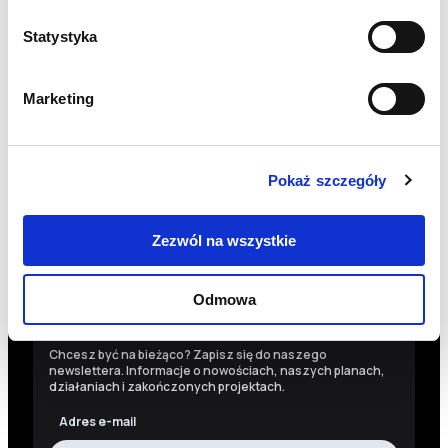
INFO@PCPM.ORG.PL
Statystyka
MEDIA@PCPM.ORG.PL
KRS
0000259298
Marketing
PRZEKAŻ 1,5%
18 1140 1010 0000 5228 6800 1001
Pokaż szczegóły
SKOPIUJ NUMER KONTA
WIĘCEJ
Zezwól na wszystkie
Odmowa
Newsletter
Chcesz być na bieżąco? Zapisz się do naszego
newslettera. Informacje o nowościach, naszych planach,
działaniach i zakończonych projektach.
Adres e-mail