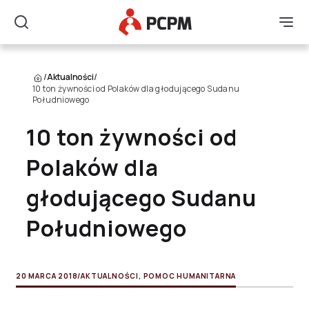
Główne Logo
Men
Szukaj
/
Aktualności
/
10 ton żywności od Polaków dla głodującego Sudanu
Południowego
10 ton żywności od
Polaków dla
głodującego Sudanu
Południowego
20 MARCA 2018
/
AKTUALNOŚCI
,
POMOC HUMANITARNA