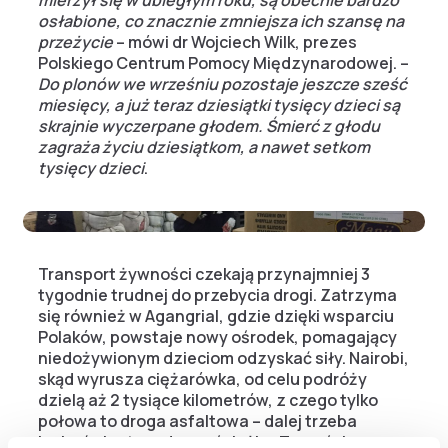
osłabione, co znacznie zmniejsza ich szansę na
przeżycie
– mówi dr Wojciech Wilk, prezes
Polskiego Centrum Pomocy Międzynarodowej. –
Do plonów we wrześniu pozostaje jeszcze sześć
miesięcy, a już teraz dziesiątki tysięcy dzieci są
skrajnie wyczerpane głodem. Śmierć z głodu
zagraża życiu dziesiątkom, a nawet setkom
tysięcy dzieci
.
Transport żywności czekają przynajmniej 3
tygodnie trudnej do przebycia drogi. Zatrzyma
się również w Agangrial, gdzie dzięki wsparciu
Polaków, powstaje nowy ośrodek, pomagający
niedożywionym dzieciom odzyskać siły. Nairobi,
skąd wyrusza ciężarówka, od celu podróży
dzielą aż 2 tysiące kilometrów, z czego tylko
połowa to droga asfaltowa – dalej trzeba
jechać nieutwardzoną ścieżką. To wyścig z