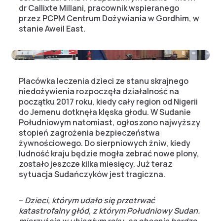
dr Callixte Millani, pracownik wspieranego
przez PCPM Centrum Dożywiania w Gordhim, w
stanie Aweil East.
Placówka leczenia dzieci ze stanu skrajnego
niedożywienia rozpoczęła działalność na
początku 2017 roku, kiedy cały region od Nigerii
do Jemenu dotknęła klęska głodu. W Sudanie
Południowym natomiast, ogłoszono najwyższy
stopień zagrożenia bezpieczeństwa
żywnościowego. Do sierpniowych żniw, kiedy
ludność kraju będzie mogła zebrać nowe plony,
zostało jeszcze kilka miesięcy. Już teraz
sytuacja Sudańczyków jest tragiczna.
–
Dzieci, którym udało się przetrwać
katastrofalny głód, z którym Południowy Sudan.
mierzył się w ubiegłym roku, są obecnie bardzo