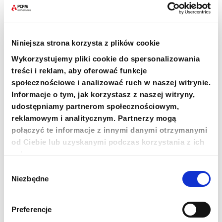
czasem, bo transport musi zdążyć przed porą
deszczową – na jego szlaku są koryta rzek,
przejezdne tylko w porze suchej, gdyż nie
wybudowano nad nimi mostów.
Niniejsza strona korzysta z plików cookie
Wykorzystujemy pliki cookie do spersonalizowania
Fundacja PCPM apeluje o
wsparcie
działalność
treści i reklam, aby oferować funkcje
ośrodków dożywienia oraz zakup i wysyłkę
społecznościowe i analizować ruch w naszej witrynie.
żywności dla głodujących Sudańczyków.
Informacje o tym, jak korzystasz z naszej witryny,
udostępniamy partnerom społecznościowym,
reklamowym i analitycznym. Partnerzy mogą
połączyć te informacje z innymi danymi otrzymanymi
od Ciebie lub uzyskanymi podczas korzystania z ich
usług.
Wybór
Niezbędne
zgody
+48 22 833 60 22
PON-PT 9:00-17:00
Preferencje