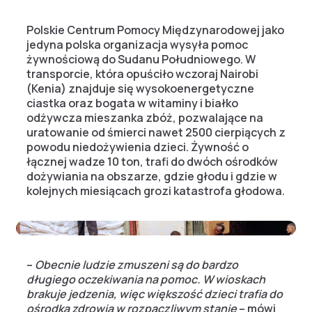
Polskie Centrum Pomocy Międzynarodowej jako
jedyna polska organizacja wysyła pomoc
żywnościową do Sudanu Południowego. W
transporcie, która opuściło wczoraj Nairobi
(Kenia) znajduje się wysokoenergetyczne
ciastka oraz bogata w witaminy i białko
odżywcza mieszanka zbóż, pozwalające na
uratowanie od śmierci nawet 2500 cierpiących z
powodu niedożywienia dzieci. Żywność o
łącznej wadze 10 ton, trafi do dwóch ośrodków
dożywiania na obszarze, gdzie głodu i gdzie w
kolejnych miesiącach grozi katastrofa głodowa.
–
Obecnie ludzie zmuszeni są do bardzo
długiego oczekiwania na pomoc. W wioskach
brakuje jedzenia, więc większość dzieci trafia do
ośrodka zdrowia w rozpaczliwym stanie
– mówi