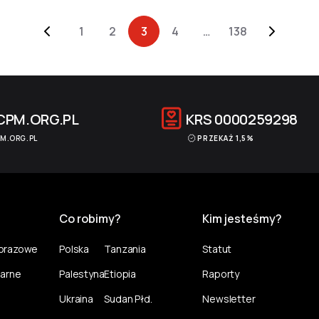
1
2
3
4
…
138
CPM.ORG.PL
KRS
0000259298
M.ORG.PL
PRZEKAŻ 1,5%
Co robimy?
Kim jesteśmy?
norazowe
Polska
Tanzania
Statut
larne
Palestyna
Etiopia
Raporty
Ukraina
Sudan Płd.
Newsletter