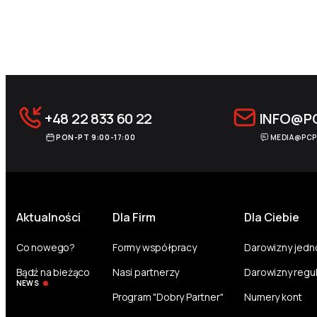
Archive Pagination
+48 22 833 60 22
INFO@P
PON-PT 9:00-17:00
MEDIA@PCP
Aktualności
Dla Firm
Dla Ciebie
Co nowego?
Formy współpracy
Darowizny jed
Bądź na bieżąco
Nasi partnerzy
Darowizny regu
NEWS
Program "Dobry Partner"
Numery kont