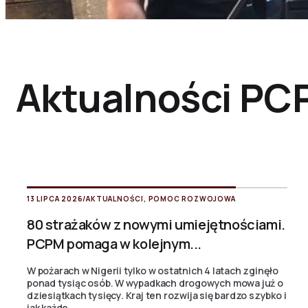
Aktualności PC
13 LIPCA 2026
/
AKTUALNOŚCI
,
POMOC ROZWOJOWA
80 strażaków z nowymi umiejętnościami.
PCPM pomaga w kolejnym...
W pożarach w Nigerii tylko w ostatnich 4 latach zginęło
ponad tysiąc osób. W wypadkach drogowych mowa już o
dziesiątkach tysięcy. Kraj ten rozwija się bardzo szybko i
jak każde...