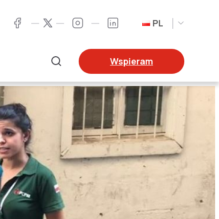
PL
Twitter
Facebook
Instagram
LinkedIn
Wspieram
Szukaj