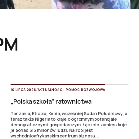
PM
10 LIPCA 2026
/
AKTUALNOŚCI
,
POMOC ROZWOJOWA
„Polska szkoła” ratownictwa
Tanzania, Etiopia, Kenia, wcześniej Sudan Południowy, a
teraz także Nigeria to kraje o ogromnym potencjale
demograficznym i gospodarczym. Łącznie zamieszkuje
je ponad 515 milionów ludzi. Nairobi jest
wschodnioafrykańskim centrum biznesu...