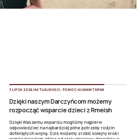
3 LIPCA 2026
/
AKTUALNOŚCI
,
POMOC HUMANITARNA
Dzięki naszym Darczyńcom możemy
rozpocząć wsparcie dzieci z Rmeish
Dzięki Waszemu wsparciu mogliśmy najpierw
odpowiedzieć na najbardziej pilne potrzeby rodzin
dotkniętych wojną. Dziś możemy zrobić kolejny krok i
pomóc dzieciom, które od wielu miesięcy dorastają w