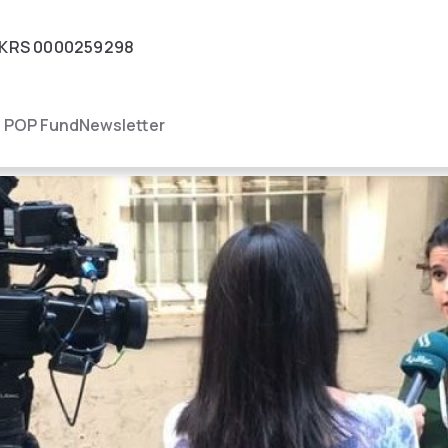
KRS
0000259298
igacja
POP Fund
Newsletter