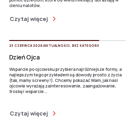
cieniu nalotów.
Czytaj więcej
23 CZERWCA 2026
/
AKTUALNOŚCI
,
BEZ KATEGORII
Dzień Ojca
Wsparcie po ojcowsku przybiera najróżniejsze formy, a
najlepszym tego przykładem są dowody prosto z życia
(tak, mamy screeny!). Chcemy pokazać Wam, jak nasi
ojcowie wyrażają zainteresowanie, zaangażowanie,
troskę i wsparcie...
Czytaj więcej