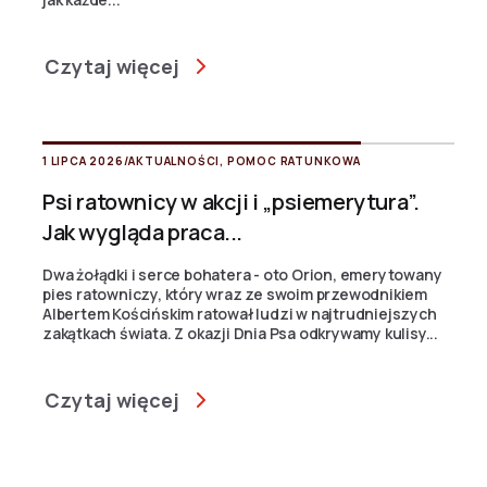
Czytaj więcej
1 LIPCA 2026
/
AKTUALNOŚCI
,
POMOC RATUNKOWA
Psi ratownicy w akcji i „psiemerytura”.
Jak wygląda praca...
Dwa żołądki i serce bohatera - oto Orion, emerytowany
pies ratowniczy, który wraz ze swoim przewodnikiem
Albertem Kościńskim ratował ludzi w najtrudniejszych
zakątkach świata. Z okazji Dnia Psa odkrywamy kulisy...
Czytaj więcej