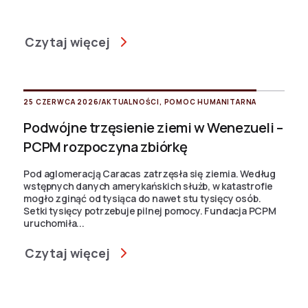
Czytaj więcej
25 CZERWCA 2026
/
AKTUALNOŚCI
,
POMOC HUMANITARNA
Podwójne trzęsienie ziemi w Wenezueli –
PCPM rozpoczyna zbiórkę
Pod aglomeracją Caracas zatrzęsła się ziemia. Według
wstępnych danych amerykańskich służb, w katastrofie
mogło zginąć od tysiąca do nawet stu tysięcy osób.
Setki tysięcy potrzebuje pilnej pomocy. Fundacja PCPM
uruchomiła...
Czytaj więcej