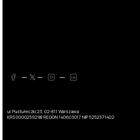
Twitter
Facebook
Instagram
LinkedIn
ul. Pustułeczki 23, 02-811 Warszawa
KRS 0000259298 REGON 140603017 NIP 5252371402