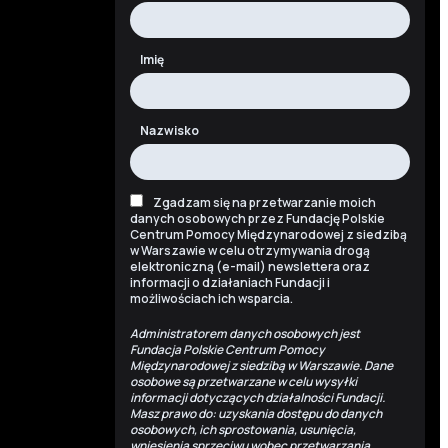
Imię
Nazwisko
Zgadzam się na przetwarzanie moich
danych osobowych przez Fundację Polskie
Centrum Pomocy Międzynarodowej z siedzibą
w Warszawie w celu otrzymywania drogą
elektroniczną (e-mail) newslettera oraz
informacji o działaniach Fundacji i
możliwościach ich wsparcia.
Administratorem danych osobowych jest
Fundacja Polskie Centrum Pomocy
Międzynarodowej z siedzibą w Warszawie. Dane
osobowe są przetwarzane w celu wysyłki
informacji dotyczących działalności Fundacji.
Masz prawo do: uzyskania dostępu do danych
osobowych, ich sprostowania, usunięcia,
wniesienia sprzeciwu wobec przetwarzania,