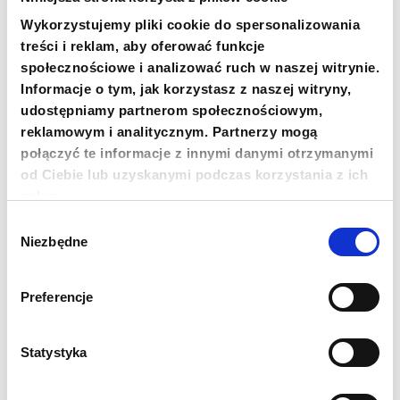
SKOPIUJ NUMER KONTA
WIĘCEJ
Wykorzystujemy pliki cookie do spersonalizowania
treści i reklam, aby oferować funkcje
społecznościowe i analizować ruch w naszej witrynie.
Informacje o tym, jak korzystasz z naszej witryny,
udostępniamy partnerom społecznościowym,
Newsletter
reklamowym i analitycznym. Partnerzy mogą
połączyć te informacje z innymi danymi otrzymanymi
Chcesz być na bieżąco? Zapisz się do naszego
newslettera. Informacje o nowościach, naszych planach,
od Ciebie lub uzyskanymi podczas korzystania z ich
działaniach i zakończonych projektach.
usług.
Adres e-mail
Wybór
Niezbędne
zgody
Imię
Preferencje
Nazwisko
Statystyka