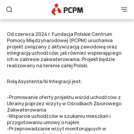
Główne Logo
Men
Szukaj
Asystent/ka Integracji
Od czerwca 2024 r. Fundacja Polskie Centrum
Pomocy Międzynarodowej (PCPM) uruchamia
projekt związany z aktywizacją zawodową oraz
integracją uchodźców, jak również wspierającego
ich w zakresie zakwaterowania. Projekt będzie
realizowany na terenie całej Polski.
Rolą Asystenta/ki Integracji jest:
-Promowanie oferty projektu wśród uchodźców z
Ukrainy poprzez wizyty w Ośrodkach Zbiorowego
Zakwaterowania
-Wsparcie uchodźców w szukaniu mieszkań i
przygotowaniu umowy o najem
-Przeprowadzanie wizyt monitorujących w