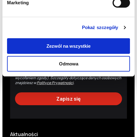
Marketing
Zgadzam się na przetwarzanie moich danych
osobowych przez Fundację Polskie Centrum Pomocy
Międzynarodowej z siedzibą w Warszawie w celu
otrzymywania drogą elektroniczną (e-mail) newslettera
oraz informacji o działaniach Fundacji i możliwościach ich
Pokaż szczegóły
wsparcia.
Administratorem danych osobowych jest Fundacja Polskie
Centrum Pomocy Międzynarodowej z siedzibą w Warszawie.
Zezwól na wszystkie
Dane osobowe są przetwarzane w celu wysyłki informacji
dotyczących działalności Fundacji. Masz prawo do: uzyskania
dostępu do danych osobowych, ich sprostowania, usunięcia,
wniesienia sprzeciwu wobec przetwarzania, ograniczenia
Odmowa
przetwarzania, przeniesienia danych oraz wycofania zgody (co
nie wpływa na legalność przetwarzania dokonanego przed
wycofaniem zgody). Szczegóły dotyczące danych osobowych
znajdziesz w
Polityce Prywatności
.
Aktualności