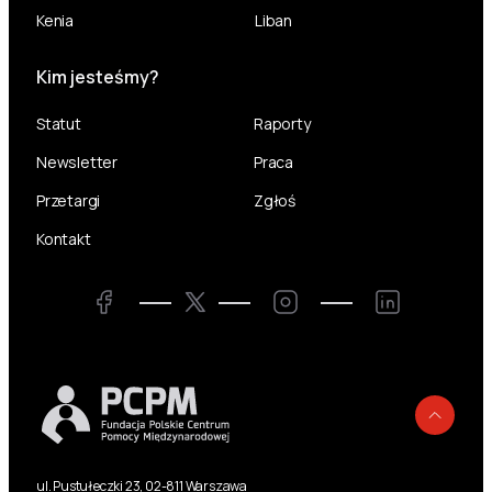
Kenia
Liban
Kim jesteśmy?
Statut
Raporty
Newsletter
Praca
Przetargi
Zgłoś
Kontakt
Twitter
Facebook
Instagram
LinkedIn
Powr
ul. Pustułeczki 23, 02-811 Warszawa