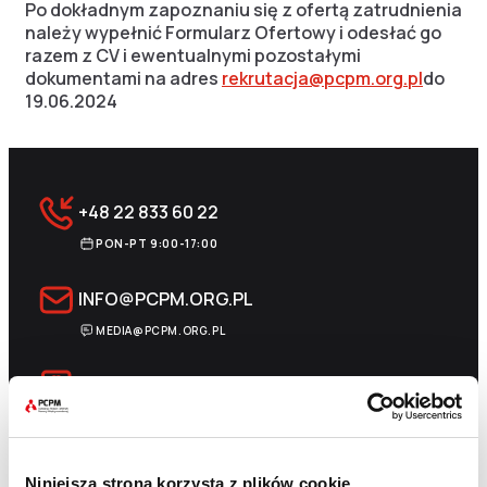
Po dokładnym zapoznaniu się z ofertą zatrudnienia
należy wypełnić Formularz Ofertowy i odesłać go
razem z CV i ewentualnymi pozostałymi
dokumentami na adres
rekrutacja@pcpm.org.pl
do
19.06.2024
+48 22 833 60 22
PON-PT 9:00-17:00
INFO@PCPM.ORG.PL
MEDIA@PCPM.ORG.PL
KRS
0000259298
PRZEKAŻ 1,5%
18 1140 1010 0000 5228 6800 1001
Niniejsza strona korzysta z plików cookie