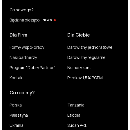
Co nowego?
Bądź na bieżąco
NEWS
Dla Firm
Dla Ciebie
Formy współpracy
Darowizny jednorazowe
Nasi partnerzy
Darowizny regularne
Program "Dobry Partner"
Numery kont
Kontakt
Przekaż 1,5% PCPM
Co robimy?
Polska
Tanzania
Palestyna
Etiopia
Ukraina
Sudan Płd.