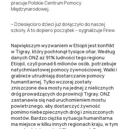
pracuje Polskie Centrum Pomocy
Międzynarodowej.
– Dziesięcioro dzieci już dołączyło do naszej
szkoły. A to dopiero początek – sygnalizuje Firew.
Największym wyzwaniem w Etiopii jest konflikt
w Tigray, który pochłonął tysiące ofiar. Według
danych ONZ aż 91% ludności tego regionu
Etiopii, czyli ponad 6 milionów osób, potrzebuje
natychmiastowej pomocy żywnościowej. Walki i
grabieże utrudniają dostarczanie pomocy
humanitarnej. Tylko wczoraj zostały
zniszczone dwa mosty na jednej z nielicznych
dróg prowadzących do prowincji Tigray. ONZ
zastanawia się nad uruchomieniem mostu
powietrznego, aby dostarczyć żywność
pomimo niebezpiecznych dróg i zniszczonych
mostów. Bardzo ciężka sytuacja humanitarna
ma miejsce w kilku innych regionach kraju, w tym