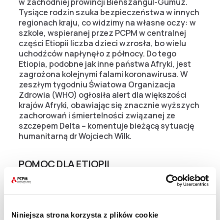
w zachodniej prowincji Bienszangul-Gumuz.
Tysiące rodzin szuka bezpieczeństwa w innych
regionach kraju, co widzimy na własne oczy: w
szkole, wspieranej przez PCPM w centralnej
części Etiopii liczba dzieci wzrosła, bo wielu
uchodźców napłynęło z północy. Do tego
Etiopia, podobne jak inne państwa Afryki, jest
zagrożona kolejnymi falami koronawirusa. W
zeszłym tygodniu Światowa Organizacja
Zdrowia (WHO) ogłosiła alert dla większości
krajów Afryki, obawiając się znacznie wyższych
zachorowań i śmiertelności związanej ze
szczepem Delta – komentuje bieżącą sytuację
humanitarną dr Wojciech Wilk.
POMOC DLA ETIOPII
Rok szkolny w Debre Berhan kończy się 9 lipca, a
wraz z nim zamykają się szkoły i dla wielu uczniów i
uczennic – jedyna szansa na otrzymanie posiłku.
Niniejsza strona korzysta z plików cookie