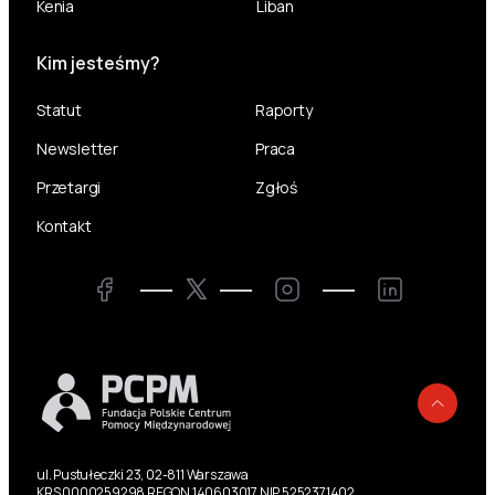
Kenia
Liban
Kim jesteśmy?
Statut
Raporty
Newsletter
Praca
Przetargi
Zgłoś
Kontakt
Twitter
Facebook
Instagram
LinkedIn
Powr
ul. Pustułeczki 23, 02-811 Warszawa
KRS 0000259298 REGON 140603017 NIP 5252371402