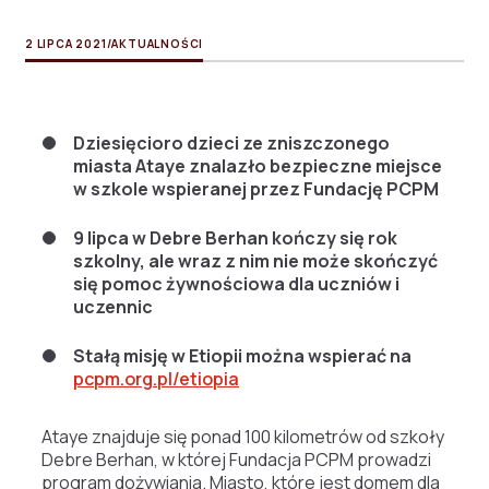
2 LIPCA 2021
/
AKTUALNOŚCI
Dziesięcioro dzieci ze zniszczonego
miasta Ataye znalazło bezpieczne miejsce
w szkole wspieranej przez Fundację PCPM
9 lipca w Debre Berhan kończy się rok
szkolny, ale wraz z nim nie może skończyć
się pomoc żywnościowa dla uczniów i
uczennic
Stałą misję w Etiopii można wspierać na
pcpm.org.pl/etiopia
Ataye znajduje się ponad 100 kilometrów od szkoły
Debre Berhan, w której Fundacja PCPM prowadzi
program dożywiania. Miasto, które jest domem dla