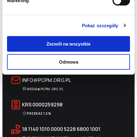
Marketing
Pokaż szczegóły
Zezwól na wszystkie
+48 22 833 60 22
Odmowa
PON-PT 9:00-17:00
INFO@PCPM.ORG.PL
MEDIA@PCPM.ORG.PL
KRS
0000259298
PRZEKAŻ 1,5%
18 1140 1010 0000 5228 6800 1001