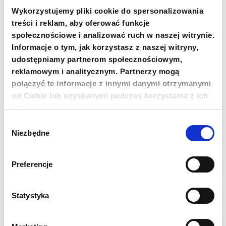
Fundacja PCPM zbiera środki na utrzymanie kuchni
Wykorzystujemy pliki cookie do spersonalizowania
i stołówki w nowym roku szkolnym, który
rozpocznie się w pierwszym tygodniu września, ale
treści i reklam, aby oferować funkcje
także apeluje o wsparcie rodzin w czasie, kiedy
społecznościowe i analizować ruch w naszej witrynie.
szkoła pozostaje zamknięta. 126 złotych to kwota,
Informacje o tym, jak korzystasz z naszej witryny,
dzięki której pracownicy Fundacji mogą zapewnić
udostępniamy partnerom społecznościowym,
pełne wyżywienie dla całej etiopskiej rodziny
reklamowym i analitycznym. Partnerzy mogą
przez miesiąc.
pcpm.org.pl/etiopia
połączyć te informacje z innymi danymi otrzymanymi
od Ciebie lub uzyskanymi podczas korzystania z ich
Oficjalny profil Fundacji na Instagramie –
usług.
@fundacjapcpm
Wybór
Niezbędne
zgody
Oficjalny profil Fundacji na Facebooku – Polskie
Centrum Pomocy Międzynarodowej (PCPM)
Preferencje
Wizyta i badanie terenowe sfinansowane
Statystyka
zostało dzięki środkom z Programu Rozwoju
Organizacji Obywatelskich na lata 2018-2030.