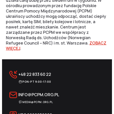
działa całą dobę przez siedem dni w tygodniu. W
ośrodku prowadzonym przez fundację Polskie
Centrum Pomocy Międzynarodowej (PCPM)
ukraińscy uchodźcy mogą odpocząć, dostać ciepły
posiłek, kartę SIM, bilety kolejowe i lotnicze, a
nawet znaleźć mieszkanie. Centrum jest
zarządzane przez PCPM we współpracy z
Norweską Radą ds. Uchodźców (Norwegian
Refugee Council – NRC) i m. st. Warszawa.
ZOBACZ
WIĘCEJ
.
+48 22 833 60 22
PON-PT 9:00-17:00
INFO@PCPM.ORG.PL
MEDIA@PCPM.ORG.PL