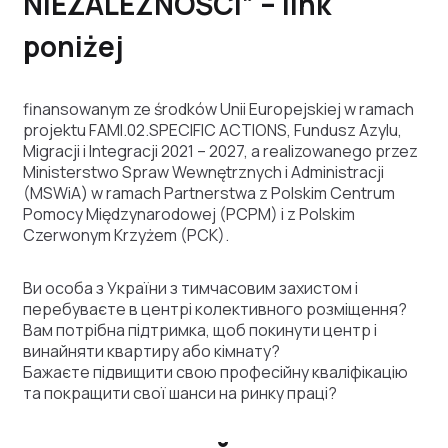
NIEZALEŻNOŚCI” – link
poniżej
finansowanym ze środków Unii Europejskiej w ramach
projektu FAMI.02.SPECIFIC ACTIONS, Fundusz Azylu,
Migracji i Integracji 2021 – 2027, a realizowanego przez
Ministerstwo Spraw Wewnętrznych i Administracji
(MSWiA) w ramach Partnerstwa z Polskim Centrum
Pomocy Międzynarodowej (PCPM) i z Polskim
Czerwonym Krzyżem (PCK).
Ви особа з України з тимчасовим захистом і
перебуваєте в центрі колективного розміщення?
Вам потрібна підтримка, щоб покинути центр і
винайняти квартиру або кімнату?
Бажаєте підвищити свою професійну кваліфікацію
та покращити свої шанси на ринку праці?