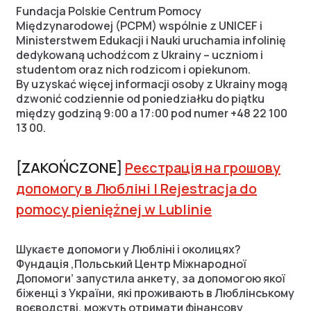
Fundacja Polskie Centrum Pomocy
Międzynarodowej (PCPM) wspólnie z UNICEF i
Ministerstwem Edukacji i Nauki uruchamia infolinię
dedykowaną uchodźcom z Ukrainy – uczniom i
studentom oraz nich rodzicom i opiekunom.
By uzyskać więcej informacji osoby z Ukrainy mogą
dzwonić codziennie od poniedziałku do piątku
między godziną 9:00 a 17:00 pod numer +48 22 100
13 00.
[ZAKOŃCZONE]
Реєстрація на грошову
допомогу в Любліні | Rejestracja do
pomocy pieniężnej w Lublinie
Шукаєте допомоги у Любліні і околицях?
Фундація ‚Польський Центр Міжнародної
Допомоги’ запустила анкету, за допомогою якої
біженці з України, які проживають в Люблінському
воєводстві, можуть отримати фінансову