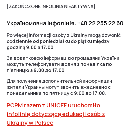
[ZAKOŃCZONE INFOLINIA NIEAKTYWNA]
Україномовна інфолінія: +48 22 255 22 60
Po więcej informacji osoby z Ukrainy mogą dzwonić
codziennie
od poniedziałku do piątku między
godziną 9:00 a 17:00
.
За додатковою інформацією громадяни України
можуть телефонувати щодня
з понеділка по
п’ятницю з 9:00 до 17:00
.
Для получения дополнительной информации
жители Украины могут звонить ежедневно
с
понедельника по пятницу с 9:00 до 17:00
.
PCPM razem z UNICEF uruchomiło
infolinię dotyczącą edukacji osób z
Ukrainy w Polsce