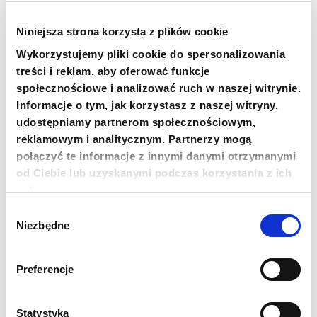
Szukasz pomocy w Lublinie i okolicach? Fundacja
Polskie Centrum Pomocy Międzynarodowej
Niniejsza strona korzysta z plików cookie
uruchomiła ankietę, za pomocą której uchodźcy z
Wykorzystujemy pliki cookie do spersonalizowania
Ukrainy mieszkający w województwie lubelskim
treści i reklam, aby oferować funkcje
mogą otrzymać wsparcie finansowe od UNHCR, a
także pomoc od innych organizacji partnerskich.
społecznościowe i analizować ruch w naszej witrynie.
Możesz wypełnić ankietę, klikając link
. Ankieta
Informacje o tym, jak korzystasz z naszej witryny,
pomaga Fundacji zrozumieć potrzeby każdej
udostępniamy partnerom społecznościowym,
rodziny i nieść pomoc najbardziej potrzebującym.
reklamowym i analitycznym. Partnerzy mogą
Uwaga! Wypełnienie ankiety nie jest
połączyć te informacje z innymi danymi otrzymanymi
równoznaczne z otrzymaniem pomocy.
od Ciebie lub uzyskanymi podczas korzystania z ich
usług.
[ZAKOŃCZONE]
Registration for cash
Wybór
assistance | Rejestracja do pomocy
Niezbędne
zgody
pieniężnej | Pеєстрація на грошову
допомогу
Preferencje
Due to the large number of submission, the online
Statystyka