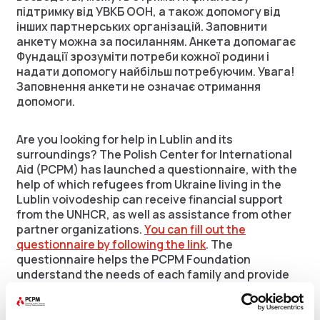
підтримку від УВКБ ООН, а також допомогу від
інших партнерських організацій. Заповнити
анкету можна за посиланням. Анкета допомагає
Фундації зрозуміти потреби кожної родини і
надати допомогу найбільш потребуючим. Увага!
Заповнення анкети не означає отримання
допомоги.
Are you looking for help in Lublin and its
surroundings? The Polish Center for International
Aid (PCPM) has launched a questionnaire, with the
help of which refugees from Ukraine living in the
Lublin voivodeship can receive financial support
from the UNHCR, as well as assistance from other
partner organizations.
You can fill out the
questionnaire by following the link
. The
questionnaire helps the PCPM Foundation
understand the needs of each family and provide
assistance to those most in need. Attention! Filling
out the questionnaire does not mean receiving
assistance.