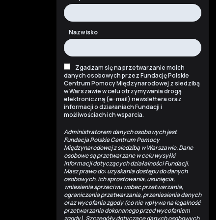
Nazwisko
Zgadzam się na przetwarzanie moich
danych osobowych przez Fundację Polskie
Centrum Pomocy Międzynarodowej z siedzibą
w Warszawie w celu otrzymywania drogą
elektroniczną (e-mail) newslettera oraz
informacji o działaniach Fundacji i
możliwościach ich wsparcia.
Administratorem danych osobowych jest
Fundacja Polskie Centrum Pomocy
Międzynarodowej z siedzibą w Warszawie. Dane
osobowe są przetwarzane w celu wysyłki
informacji dotyczących działalności Fundacji.
Masz prawo do: uzyskania dostępu do danych
osobowych, ich sprostowania, usunięcia,
wniesienia sprzeciwu wobec przetwarzania,
ograniczenia przetwarzania, przeniesienia danych
oraz wycofania zgody (co nie wpływa na legalność
przetwarzania dokonanego przed wycofaniem
zgody). Szczegóły dotyczące danych osobowych