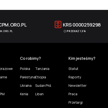
CPM.ORG.PL
KRS
0000259298
M.ORG.PL
PRZEKAŻ 1,5%
Co robimy?
Kim jesteśmy?
norazowe
Polska
Tanzania
Statut
larne
Palestyna
Etiopia
Raporty
Ukraina
Sudan Płd.
Newsletter
CPM
Kenia
Liban
Praca
Przetargi