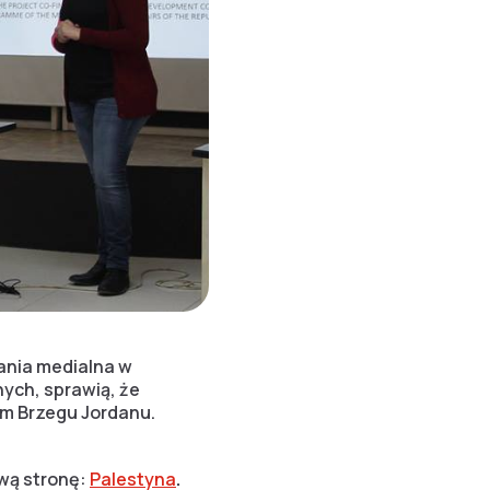
ania medialna w
ych, sprawią, że
m Brzegu Jordanu.
ową stronę:
Palestyna
.