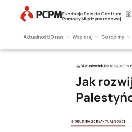
Główne Logo
Fundacja Polskie Centrum
Pomocy Międzynarodowej
Główna naw
Główne Logo
Aktualności
O nas
Wspieraj
Co robimy
O nas Submenu
Wspieraj Submenu
Submenu
/
Aktualności
/
Jak rozwijać rol
Jak rozwi
Palestyń
6 GRUDNIA 2015
/
AKTUALNOŚCI