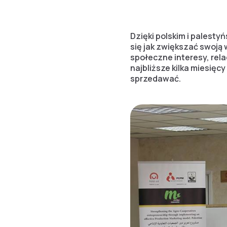
Dzięki polskim i palesty
się jak zwiększać swoją
społeczne interesy, rel
najbliższe kilka miesięc
sprzedawać.