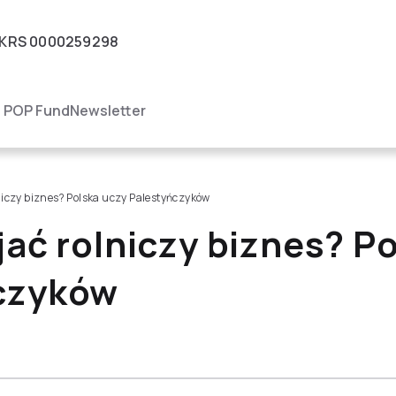
KRS
0000259298
igacja
POP Fund
Newsletter
niczy biznes? Polska uczy Palestyńczyków
jać rolniczy biznes? P
czyków