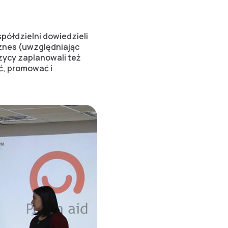
spółdzielni dowiedzieli
iznes (uwzględniając
zycy zaplanowali też
ać, promować i