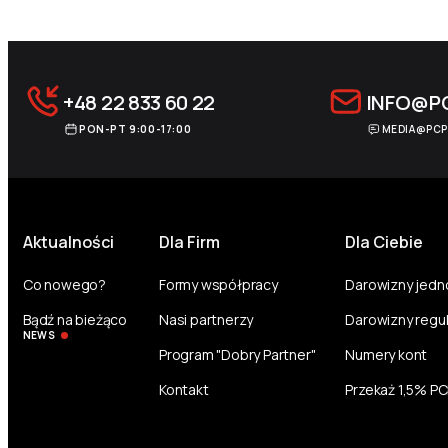
+48 22 833 60 22
INFO@P
PON-PT 9:00-17:00
MEDIA@PCP
Aktualności
Dla Firm
Dla Ciebie
Co nowego?
Formy współpracy
Darowizny jed
Bądź na bieżąco
Nasi partnerzy
Darowizny regu
NEWS
Program "Dobry Partner"
Numery kont
Kontakt
Przekaż 1,5% P