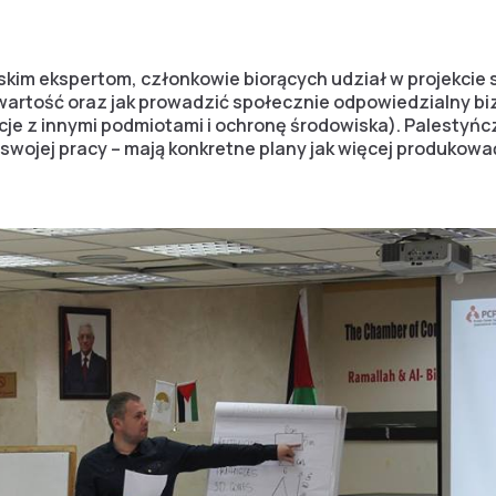
ńskim ekspertom, członkowie biorących udział w projekcie 
 wartość oraz jak prowadzić społecznie odpowiedzialny b
acje z innymi podmiotami
i ochronę środowiska). Palestyńc
y swojej pracy – mają konkretne plany jak więcej produkow