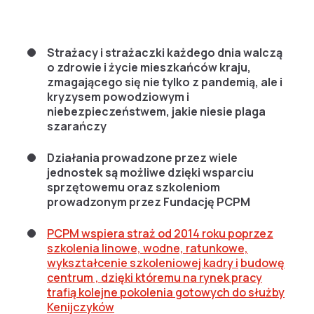
Strażacy i strażaczki każdego dnia walczą
o zdrowie i życie mieszkańców kraju,
zmagającego się nie tylko z pandemią, ale i
kryzysem powodziowym i
niebezpieczeństwem, jakie niesie plaga
szarańczy
Działania prowadzone przez wiele
jednostek są możliwe dzięki wsparciu
sprzętowemu oraz szkoleniom
prowadzonym przez Fundację PCPM
PCPM wspiera straż od 2014 roku poprzez
szkolenia linowe, wodne, ratunkowe,
wykształcenie szkoleniowej kadry i
budowę
centrum , dzięki któremu na rynek pracy
trafią kolejne pokolenia gotowych do służby
Kenijczyków