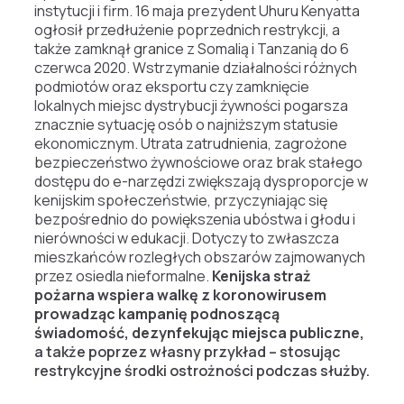
instytucji i firm. 16 maja prezydent Uhuru Kenyatta
ogłosił przedłużenie poprzednich restrykcji, a
także zamknął granice z Somalią i Tanzanią do 6
czerwca 2020. Wstrzymanie działalności różnych
podmiotów oraz eksportu czy zamknięcie
lokalnych miejsc dystrybucji żywności pogarsza
znacznie sytuację osób o najniższym statusie
ekonomicznym. Utrata zatrudnienia, zagrożone
bezpieczeństwo żywnościowe oraz brak stałego
dostępu do e-narzędzi zwiększają dysproporcje w
kenijskim społeczeństwie, przyczyniając się
bezpośrednio do powiększenia ubóstwa i głodu i
nierówności w edukacji. Dotyczy to zwłaszcza
mieszkańców rozległych obszarów zajmowanych
przez osiedla nieformalne.
Kenijska straż
pożarna wspiera walkę z koronowirusem
prowadząc kampanię podnoszącą
świadomość, dezynfekując miejsca publiczne,
a także poprzez własny przykład – stosując
restrykcyjne środki ostrożności podczas służby.