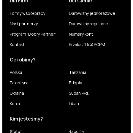
Dla Firm
Dla Ciebie
Formy współpracy
Darowizny jednorazowe
Nasi partnerzy
Darowizny regularne
Program "Dobry Partner"
Numery kont
Kontakt
Przekaż 1,5% PCPM
Co robimy?
Polska
Tanzania
Palestyna
Etiopia
Ukraina
Sudan Płd.
Kenia
Liban
Kim jesteśmy?
Statut
Raporty