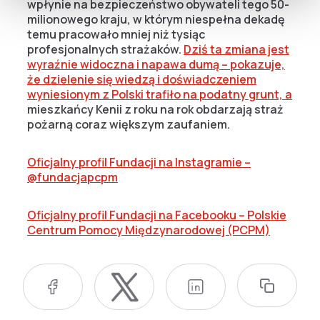
wpłynie na bezpieczeństwo obywateli tego 50-
milionowego kraju, w którym niespełna dekadę
temu pracowało mniej niż tysiąc
profesjonalnych strażaków.
Dziś ta zmiana jest
wyraźnie widoczna i napawa dumą – pokazuje,
że dzielenie się wiedzą i doświadczeniem
wyniesionym z Polski trafiło na podatny grunt, a
mieszkańcy Kenii z roku na rok obdarzają straż
pożarną coraz większym zaufaniem.
Oficjalny profil Fundacji na Instagramie –
@fundacjapcpm
Oficjalny profil Fundacji na Facebooku – Polskie
Centrum Pomocy Międzynarodowej (PCPM)