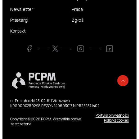
Newsletter
Praca
Przetargi
Zgłoś
Kontakt
Twitter
Facebook
Instagram
LinkedIn
Powr
ul. Pustułeczki 23, 02-811 Warszawa
KRS 0000259298 REGON 140603017 NIP 5252371402
Polityka prywatności
Copyright © 2026 PCPM. Wszystkie prawa
Polityka cookies
zastrzeżone.