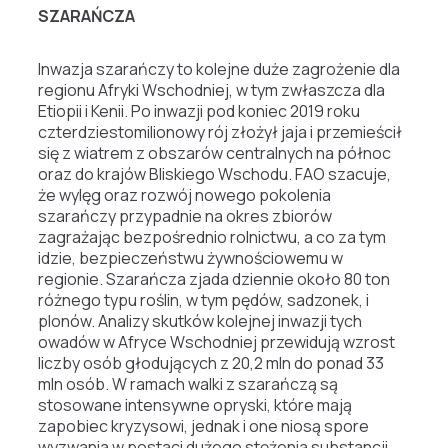
SZARAŃCZA
Inwazja szarańczy to kolejne duże zagrożenie dla
regionu Afryki Wschodniej, w tym zwłaszcza dla
Etiopii i Kenii. Po inwazji pod koniec 2019 roku
czterdziestomilionowy rój złożył jaja i przemieścił
się z wiatrem z obszarów centralnych na północ
oraz do krajów Bliskiego Wschodu. FAO szacuje,
że wylęg oraz rozwój nowego pokolenia
szarańczy przypadnie na okres zbiorów
zagrażając bezpośrednio rolnictwu, a co za tym
idzie, bezpieczeństwu żywnościowemu w
regionie. Szarańcza zjada dziennie około 80 ton
różnego typu roślin, w tym pędów, sadzonek, i
plonów. Analizy skutków kolejnej inwazji tych
owadów w Afryce Wschodniej przewidują wzrost
liczby osób głodujących z 20,2 mln do ponad 33
mln osób. W ramach walki z szarańczą są
stosowane intensywne opryski, które mają
zapobiec kryzysowi, jednak i one niosą spore
wyzwania w postaci dużego stężenia substancji