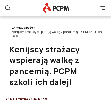
Główne Logo
Men
Szukaj
/
Aktualności
/
Kenijscy strażacy wspierają walkę z pandemią. PCPM szkoli ich
dalej!
Kenijscy strażacy
wspierają walkę z
pandemią. PCPM
szkoli ich dalej!
28 MAJA 2020
/
AKTUALNOŚCI