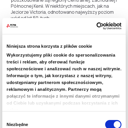
Północnej Kenii. W niektórych miejscach, jak na
Jeziorze Victoria, odnotowano najwyższy poziom
wód od lat 50-tych.
Dużą obawę budzi fakt, że kryzys powodziowy
zbiega się w czasie z pandemią COVID-19 oraz
prognozą kolejnej inwazji szarańczy w Kenii. W
Niniejsza strona korzysta z plików cookie
przypadku osób przesiedlonych
Wykorzystujemy pliki cookie do spersonalizowania
przebywających w obozach ewakuacyjnych
treści i reklam, aby oferować funkcje
zachowanie dystansu społecznego czy innych
środków ostrożności jest znacznie utrudnione i
społecznościowe i analizować ruch w naszej witrynie.
zwiększa zagrożenie zakażenia
Informacje o tym, jak korzystasz z naszej witryny,
koronawirusem. Straż pożarna w Kenii wspiera
udostępniamy partnerom społecznościowym,
osoby poszkodowane prowadząc akcje
reklamowym i analitycznym. Partnerzy mogą
ratunkowe, osuszając zalane obszary, a także
połączyć te informacje z innymi danymi otrzymanymi
prowadząc kursy odświeżające z ratownictwa
od Ciebie lub uzyskanymi podczas korzystania z ich
linowego. Działania prowadzone przez wiele
usług.
jednostek są możliwe
dzięki wsparciu
sprzętowemu oraz szkoleniom prowadzonym
Wybór
przez PCPM.
Niezbędne
zgody