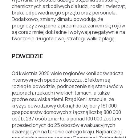
chemicznych szkodliwych dla ludzi, roślin i zwierząt,
braku odpowiedniego sprzętu oraz personelu.
Dodatkowo, zmiany klimatu powodują, że
prognozy związane z przemieszczaniem się rojów
są coraz mniej dokładne i wpływają negatywnie na
tworzenie długofalowej strategii walki z plagą.
POWODZIE
Od kwietnia 2020 wiele regionów Kenii doświadcza
intensywnych opadow deszczu. Efektem są
rozległe powodzie, podnoszenie się stanu wód w
jeziorach, rzekach i wielkich tamach, a także
groźne osuwiska ziemi. Rząd Kenii szacuje, że
kryzys powodziowy dotknął do tej pory 161 000
gospodarstw domowych z łączną liczbą 800 000
osób. 237 osób zmarło, a ponad 100 000 zostało
przesiedlonych do 25 obozów ewakuacyjnych
działających na terenie całego kraju. Najbardziej
poszkodowane są regiony Centralnej, Zachodniej i