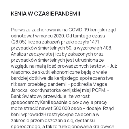
KENIA W CZASIE PANDEMII
Pierwsze zachorowanie na COVID-19 kenijski rząd
odnotował w marcu 2020. Od tamtego czasu
(28.05) liczba zakażeń przekroczyła 1471,
przypadków śmiertelnych 50, a wyzdrowień 408.
Analiza rzeczywistej liczby zakażonych oraz
przypadków śmiertelnych jest utrudniona ze
względu na małą ilość prowadzonych testów.
– Już
wiadomo, że skutki ekonomiczne będą o wiele
bardziej dotkliwe dla kenijskiego społeczeństwa
niż sam przebieg pandemii – podkreśla Magda
Jarocka, koordynatorka kenijskiej misji PCPM. -
Bank Światowy przewiduje, że wzrost
gospodarczy Kenii spadnie o połowę, a pracę
może stracić nawet 500 000 osób – dodaje.
Rząd
Kenii wprowadził restrykcyjne zalecenia w
zakresie przemieszczania się, dystansu
społecznego, a także funkcjonowania krajowych