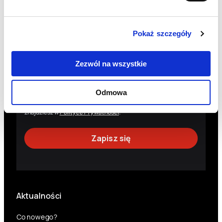
otrzymywania drogą elektroniczną (e-mail) newslettera
oraz informacji o działaniach Fundacji i możliwościach ich
wsparcia.
Pokaż szczegóły
Administratorem danych osobowych jest Fundacja Polskie
Centrum Pomocy Międzynarodowej z siedzibą w Warszawie.
Dane osobowe są przetwarzane w celu wysyłki informacji
Zezwól na wszystkie
dotyczących działalności Fundacji. Masz prawo do: uzyskania
dostępu do danych osobowych, ich sprostowania, usunięcia,
wniesienia sprzeciwu wobec przetwarzania, ograniczenia
przetwarzania, przeniesienia danych oraz wycofania zgody (co
Odmowa
nie wpływa na legalność przetwarzania dokonanego przed
wycofaniem zgody). Szczegóły dotyczące danych osobowych
znajdziesz w
Polityce Prywatności
.
Aktualności
Co nowego?