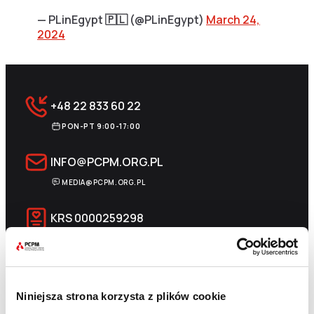
— PLinEgypt 🇵🇱 (@PLinEgypt)
March 24,
2024
+48 22 833 60 22
PON-PT 9:00-17:00
INFO@PCPM.ORG.PL
MEDIA@PCPM.ORG.PL
KRS
0000259298
PRZEKAŻ 1,5%
18 1140 1010 0000 5228 6800 1001
SKOPIUJ NUMER KONTA
WIĘCEJ
Niniejsza strona korzysta z plików cookie