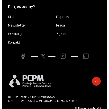
Kim jesteśmy?
Statut
Raporty
Newsletter
Praca
Przetargi
Zgłoś
Kontakt
Twitter
Facebook
Instagram
LinkedIn
Powr
ul. Pustułeczki 23, 02-811 Warszawa
KRS 0000259298 REGON 140603017 NIP 5252371402
Polityka prywatności