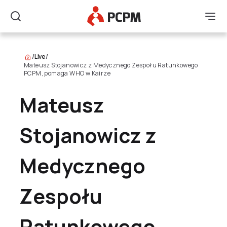
Główne Logo
Men
Szukaj
/
Live
/
Mateusz Stojanowicz z Medycznego Zespołu Ratunkowego
PCPM, pomaga WHO w Kairze
Mateusz
Stojanowicz z
Medycznego
Zespołu
Ratunkowego