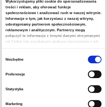
Wykorzystujemy pliki cookie do spersonalizowania
treści i reklam, aby oferować funkcje
społecznościowe i analizować ruch w naszej witrynie.
Informacje o tym, jak korzystasz z naszej witryny,
Newsletter
udostępniamy partnerom społecznościowym,
reklamowym i analitycznym. Partnerzy mogą
Chcesz być na bieżąco? Zapisz się do naszego
newslettera. Informacje o nowościach, naszych planach,
połączyć te informacje z innymi danymi otrzymanymi
działaniach i zakończonych projektach.
od Ciebie lub uzyskanymi podczas korzystania z ich
Adres e-mail
usług.
Wybór
Niezbędne
zgody
Imię
Preferencje
Nazwisko
Statystyka
Zgadzam się na przetwarzanie moich danych
osobowych przez Fundację Polskie Centrum Pomocy
Marketing
Międzynarodowej z siedzibą w Warszawie w celu