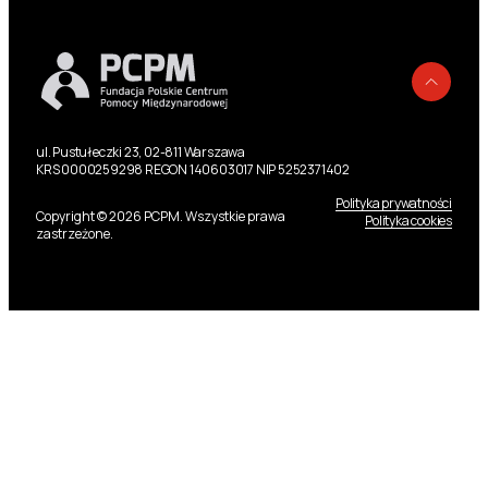
Powr
ul. Pustułeczki 23, 02-811 Warszawa
KRS 0000259298 REGON 140603017 NIP 5252371402
Polityka prywatności
Copyright © 2026 PCPM. Wszystkie prawa
Polityka cookies
zastrzeżone.