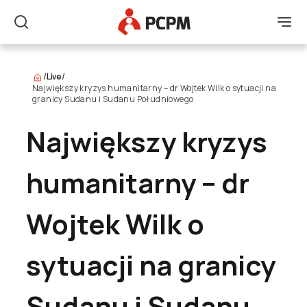
Główne Logo
Men
Szukaj
/
Live
/
Największy kryzys humanitarny – dr Wojtek Wilk o sytuacji na
granicy Sudanu i Sudanu Południowego
Największy kryzys
humanitarny – dr
Wojtek Wilk o
sytuacji na granicy
Sudanu i Sudanu