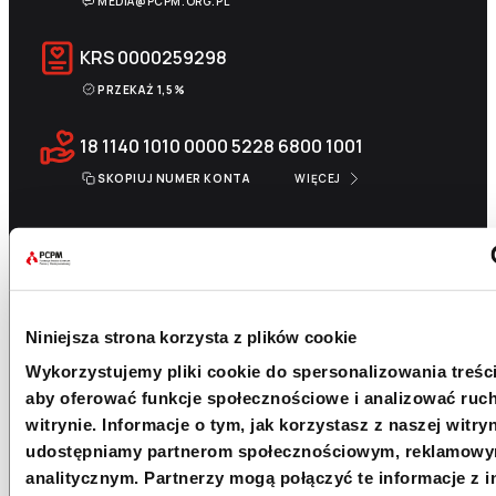
MEDIA@PCPM.ORG.PL
KRS
0000259298
PRZEKAŻ 1,5%
18 1140 1010 0000 5228 6800 1001
SKOPIUJ NUMER KONTA
WIĘCEJ
Newsletter
Niniejsza strona korzysta z plików cookie
Chcesz być na bieżąco? Zapisz się do naszego
newslettera. Informacje o nowościach, naszych planach,
Wykorzystujemy pliki cookie do spersonalizowania treści
działaniach i zakończonych projektach.
aby oferować funkcje społecznościowe i analizować ruc
witrynie. Informacje o tym, jak korzystasz z naszej witryn
Adres e-mail
udostępniamy partnerom społecznościowym, reklamowy
analitycznym. Partnerzy mogą połączyć te informacje z 