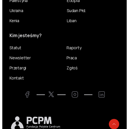
Palestyna
Etiopia
Ukraina
Sudan Płd.
Kenia
Liban
Kim jesteśmy?
Statut
Raporty
Newsletter
Praca
Przetargi
Zgłoś
Kontakt
Twitter
Facebook
Instagram
LinkedIn
Powr