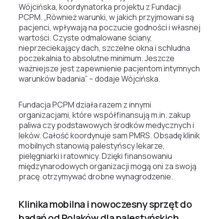
Wójcińska, koordynatorka projektu z Fundacji
PCPM. „
Również warunki, w jakich przyjmowani są
pacjenci, wpływają na poczucie godności i własnej
wartości. Czyste odmalowane ściany,
nieprzeciekający dach, szczelne okna i schludna
poczekalnia to absolutne minimum. Jeszcze
ważniejsze jest zapewnienie pacjentom intymnych
warunków badania” – dodaje Wójcińska.
Fundacja PCPM działa razem z innymi
organizacjami, które współfinansują m.in. zakup
paliwa czy podstawowych środków medycznych i
leków. Całość koordynuje sam PMRS. Obsadę klinik
mobilnych stanowią palestyńscy lekarze,
pielęgniarki i ratownicy. Dzięki finansowaniu
międzynarodowych organizacji mogą oni za swoją
pracę otrzymywać drobne wynagrodzenie.
Klinika mobilna i nowoczesny sprzęt do
badań od Polaków dla palestyńskich