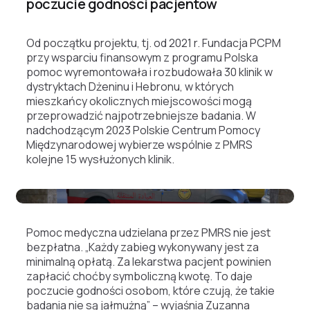
poczucie godności pacjentów
Od początku projektu, tj. od 2021 r. Fundacja PCPM
przy wsparciu finansowym z programu Polska
pomoc wyremontowała i rozbudowała 30 klinik w
dystryktach Dżeninu i Hebronu, w których
mieszkańcy okolicznych miejscowości mogą
przeprowadzić najpotrzebniejsze badania. W
nadchodzącym 2023 Polskie Centrum Pomocy
Międzynarodowej wybierze wspólnie z PMRS
kolejne 15 wysłużonych klinik.
Pomoc medyczna udzielana przez PMRS nie jest
bezpłatna. „Każdy zabieg wykonywany jest za
minimalną opłatą. Za lekarstwa pacjent powinien
zapłacić choćby symboliczną kwotę. To daje
poczucie godności osobom, które czują, że takie
badania nie są jałmużną” – wyjaśnia Zuzanna