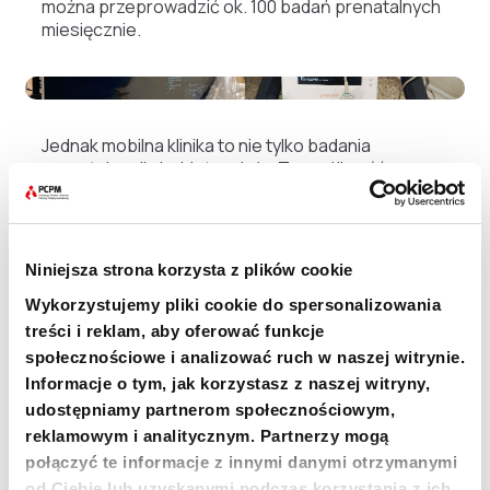
można przeprowadzić ok. 100 badań prenatalnych
miesięcznie.
Jednak mobilna klinika to nie tylko badania
prenatalne dla kobiet w ciąży. To możliwość
przeprowadzania badań laboratoryjnych, ale
przede wszystkim pogłębiona profilaktyka tak
ważna w skutecznej walce z chorobami
kardiologicznymi, nowotworowymi i nadciśnieniem
Niniejsza strona korzysta z plików cookie
tętniczym.
W ramach realizowanych projektów do
końca 2024 Fundacja PCPM planuje przebadać co
Wykorzystujemy pliki cookie do spersonalizowania
najmniej 12,5 tys. osób.
treści i reklam, aby oferować funkcje
społecznościowe i analizować ruch w naszej witrynie.
Informacje o tym, jak korzystasz z naszej witryny,
„Nowy pojazd będzie wspierał PMRS w realizacji
działań mobilnych przychodni oraz w świadczeniu
udostępniamy partnerom społecznościowym,
usług podstawowej opieki zdrowotnej dla
reklamowym i analitycznym. Partnerzy mogą
najbardziej narażonych społeczności. Pojazd
połączyć te informacje z innymi danymi otrzymanymi
zwiększy dostęp w wiejskich, zmarginalizowanych i
od Ciebie lub uzyskanymi podczas korzystania z ich