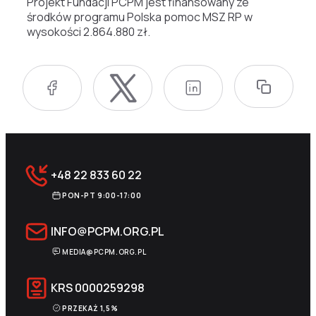
Projekt Fundacji PCPM jest finansowany ze
środków programu Polska pomoc MSZ RP w
wysokości 2.864.880 zł.
+48 22 833 60 22
PON-PT 9:00-17:00
INFO@PCPM.ORG.PL
MEDIA@PCPM.ORG.PL
KRS
0000259298
PRZEKAŻ 1,5%