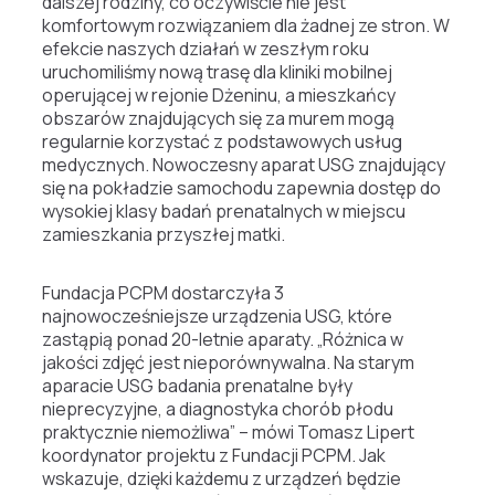
dalszej rodziny, co oczywiście nie jest
komfortowym rozwiązaniem dla żadnej ze stron. W
efekcie naszych działań w zeszłym roku
uruchomiliśmy nową trasę dla kliniki mobilnej
operującej w rejonie Dżeninu, a mieszkańcy
obszarów znajdujących się za murem mogą
regularnie korzystać z podstawowych usług
medycznych. Nowoczesny aparat USG znajdujący
się na pokładzie samochodu zapewnia dostęp do
wysokiej klasy badań prenatalnych w miejscu
zamieszkania przyszłej matki.
Fundacja PCPM dostarczyła 3
najnowocześniejsze urządzenia USG, które
zastąpią ponad 20-letnie aparaty. „Różnica w
jakości zdjęć jest nieporównywalna. Na starym
aparacie USG badania prenatalne były
nieprecyzyjne, a diagnostyka chorób płodu
praktycznie niemożliwa” – mówi Tomasz Lipert
koordynator projektu z Fundacji PCPM. Jak
wskazuje, dzięki każdemu z urządzeń będzie