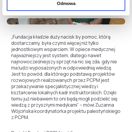
Odmowa
umiejętności obecnych i przyszłych instruktorów.
„Fundacja kładzie duży nacisk by pomoc, którą
dostarczamy, była czymś więcej niż tylko
jednostkowym wsparciem. W opiece medycznej
najważniejszy jest system, dlatego nawet
najnowocześniejszy sprzęt na nic się zda, gdy nie
ma ludzi wyposażonych w odpowiednią wiedzę.
Jest to powód, dla którego podstawą projektów
rozwojowych realizowanych przez PCPM jest
przekazywanie specjalistycznej wiedzy i
kształcenie lokalnych kadr instruktorskich. Dzięki
temu już niebawem to oni będą mogli podzielić się
wiedzą z przyszłymi medykami” – mówi Zuzanna
Wójcińska koordynatorka projektu palestyńskiego
z PCPM.