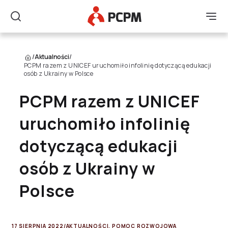
Główne Logo
Men
Szukaj
/
Aktualności
/
PCPM razem z UNICEF uruchomiło infolinię dotyczącą edukacji
osób z Ukrainy w Polsce
PCPM razem z UNICEF
uruchomiło infolinię
dotyczącą edukacji
osób z Ukrainy w
Polsce
17 SIERPNIA 2022
/
AKTUALNOŚCI
,
POMOC ROZWOJOWA