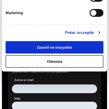
PRZEKAŻ 1,5%
Marketing
18 1140 1010 0000 5228 6800 1001
SKOPIUJ NUMER KONTA
WIĘCEJ
Pokaż szczegóły
Zezwól na wszystkie
Newsletter
Odmowa
Chcesz być na bieżąco? Zapisz się do naszego
newslettera. Informacje o nowościach, naszych planach,
działaniach i zakończonych projektach.
Adres e-mail
Imię