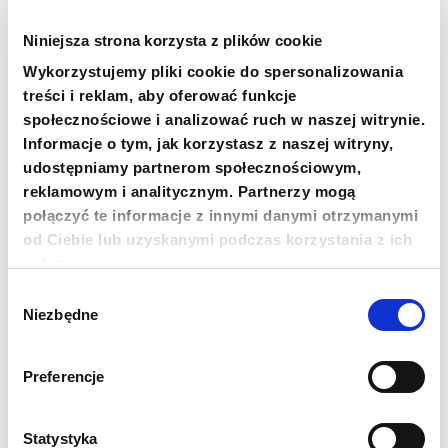
By uzyskać więcej informacji osoby z Ukrainy
mogą dzwonić codziennie od poniedziałku do
Niniejsza strona korzysta z plików cookie
piątku między godziną 9:00 a 17:00 pod numer
Wykorzystujemy pliki cookie do spersonalizowania
+48 22 100 13 00
.
treści i reklam, aby oferować funkcje
społecznościowe i analizować ruch w naszej witrynie.
Informacje o tym, jak korzystasz z naszej witryny,
udostępniamy partnerom społecznościowym,
reklamowym i analitycznym. Partnerzy mogą
połączyć te informacje z innymi danymi otrzymanymi
od Ciebie lub uzyskanymi podczas korzystania z ich
usług.
+48 22 833 60 22
Wybór
PON-PT 9:00-17:00
Niezbędne
zgody
INFO@PCPM.ORG.PL
Preferencje
MEDIA@PCPM.ORG.PL
Statystyka
KRS
0000259298