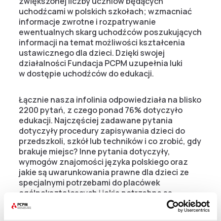
zwiększonej liczby uczniów będących
uchodźcami w polskich szkołach; wzmacniać
informacje zwrotne i rozpatrywanie
ewentualnych skarg uchodźców poszukujących
informacji na temat możliwości kształcenia
ustawicznego dla dzieci. Dzięki swojej
działalności Fundacja PCPM uzupełnia luki
w dostępie uchodźców do edukacji.
Łącznie nasza infolinia odpowiedziała na blisko
2200 pytań, z czego ponad 76% dotyczyło
edukacji. Najczęściej zadawane pytania
dotyczyły procedury zapisywania dzieci do
przedszkoli, szkół lub techników i co zrobić, gdy
brakuje miejsc? Inne pytania dotyczyły,
wymogów znajomości języka polskiego oraz
jakie są uwarunkowania prawne dla dzieci ze
specjalnymi potrzebami do placówek
ogólnokształcących i jakie potrzebne są
dokumenty, by złożyć taki wniosek.