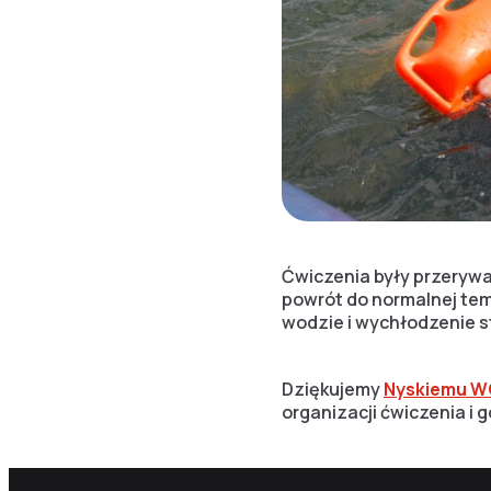
Ćwiczenia były przerywa
powrót do normalnej tem
wodzie i wychłodzenie 
Dziękujemy
Nyskiemu 
organizacji ćwiczenia i 