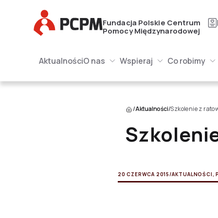
Główne Logo
Fundacja Polskie Centrum
Pomocy Międzynarodowej
Główna naw
Główne Logo
Aktualności
O nas
Wspieraj
Co robimy
O nas Submenu
Wspieraj Submenu
Submenu
/
Aktualności
/
Szkolenie z rat
Szkoleni
20 CZERWCA 2015
/
AKTUALNOŚCI
,