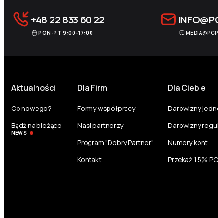
+48 22 833 60 22
INFO@P
PON-PT 9:00-17:00
MEDIA@PCP
Aktualności
Dla Firm
Dla Ciebie
Co nowego?
Formy współpracy
Darowizny jed
Bądź na bieżąco
Nasi partnerzy
Darowizny regu
NEWS
Program "Dobry Partner"
Numery kont
Kontakt
Przekaż 1,5% P