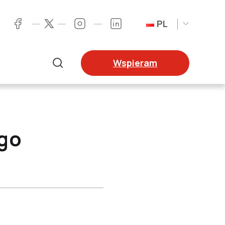
PL
Twitter
Facebook
Instagram
LinkedIn
Wspieram
Szukaj
go