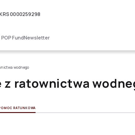
KRS
0000259298
igacja
POP Fund
Newsletter
ownictwa wodnego
e z ratownictwa wodne
POMOC RATUNKOWA