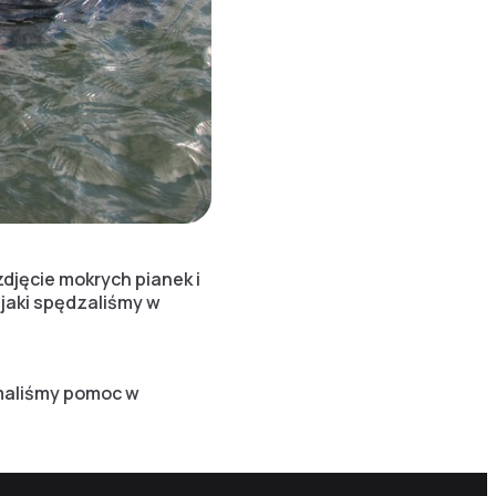
djęcie mokrych pianek i
jaki spędzaliśmy w
maliśmy pomoc w