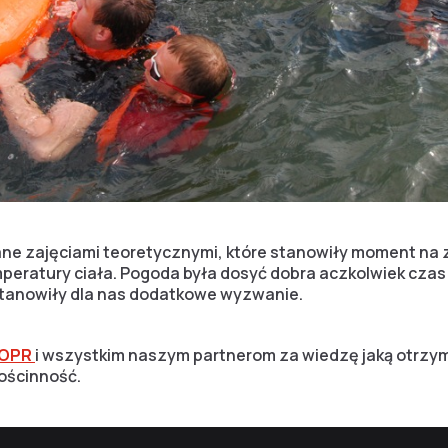
ne zajęciami teoretycznymi, które stanowiły moment na z
peratury ciała. Pogoda była dosyć dobra aczkolwiek czas 
stanowiły dla nas dodatkowe wyzwanie.
WOPR
i wszystkim naszym partnerom za wiedzę jaką otrzy
gościnność.