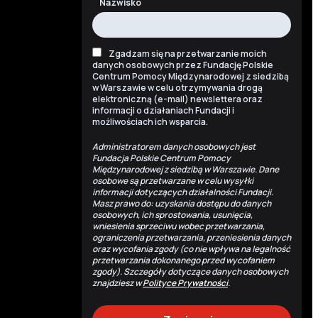
Nazwisko
Zgadzam się na przetwarzanie moich
danych osobowych przez Fundację Polskie
Centrum Pomocy Międzynarodowej z siedzibą
w Warszawie w celu otrzymywania drogą
elektroniczną (e-mail) newslettera oraz
informacji o działaniach Fundacji i
możliwościach ich wsparcia.
Administratorem danych osobowych jest
Fundacja Polskie Centrum Pomocy
Międzynarodowej z siedzibą w Warszawie. Dane
osobowe są przetwarzane w celu wysyłki
informacji dotyczących działalności Fundacji.
Masz prawo do: uzyskania dostępu do danych
osobowych, ich sprostowania, usunięcia,
wniesienia sprzeciwu wobec przetwarzania,
ograniczenia przetwarzania, przeniesienia danych
oraz wycofania zgody (co nie wpływa na legalność
przetwarzania dokonanego przed wycofaniem
zgody). Szczegóły dotyczące danych osobowych
znajdziesz w
Polityce Prywatności
.