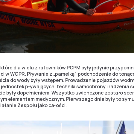
które dla wielu z ratowników PCPM były jedynie przypomn
ści w WOPR. Pływanie z „pamelką”, podchodzenie do tonąc
jścia do wody były wstępem. Prowadzenie pojazdów wodny
ednostek pływających, techniki samoobrony i radzenia s
 były dopełnieniem. Wszystko uwieńczone zostało scena
tym elementem medycznym. Pierwszego dnia były to symu
ałanie Zespołu jako całości.