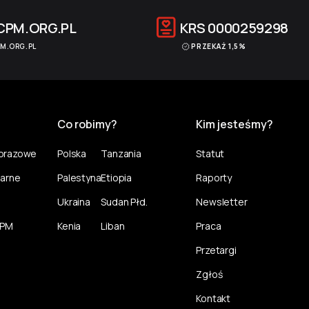
CPM.ORG.PL
KRS
0000259298
M.ORG.PL
PRZEKAŻ 1,5%
Co robimy?
Kim jesteśmy?
norazowe
Polska
Tanzania
Statut
larne
Palestyna
Etiopia
Raporty
Ukraina
Sudan Płd.
Newsletter
CPM
Kenia
Liban
Praca
Przetargi
Zgłoś
Kontakt