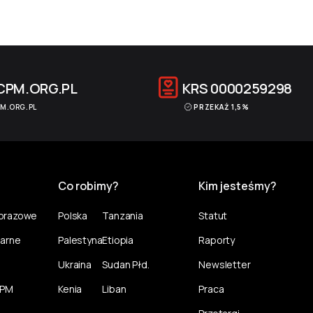
CPM.ORG.PL
KRS
0000259298
M.ORG.PL
PRZEKAŻ 1,5%
Co robimy?
Kim jesteśmy?
norazowe
Polska
Tanzania
Statut
larne
Palestyna
Etiopia
Raporty
Ukraina
Sudan Płd.
Newsletter
CPM
Kenia
Liban
Praca