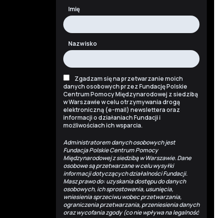
Imię
Nazwisko
Zgadzam się na przetwarzanie moich
danych osobowych przez Fundację Polskie
Centrum Pomocy Międzynarodowej z siedzibą
w Warszawie w celu otrzymywania drogą
elektroniczną (e-mail) newslettera oraz
informacji o działaniach Fundacji i
możliwościach ich wsparcia.
Administratorem danych osobowych jest
Fundacja Polskie Centrum Pomocy
Międzynarodowej z siedzibą w Warszawie. Dane
osobowe są przetwarzane w celu wysyłki
informacji dotyczących działalności Fundacji.
Masz prawo do: uzyskania dostępu do danych
osobowych, ich sprostowania, usunięcia,
wniesienia sprzeciwu wobec przetwarzania,
ograniczenia przetwarzania, przeniesienia danych
oraz wycofania zgody (co nie wpływa na legalność