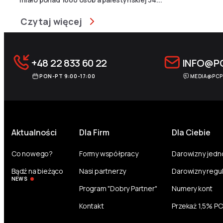
Czytaj więcej
+48 22 833 60 22
INFO@P
PON-PT 9:00-17:00
MEDIA@PCP
Aktualności
Dla Firm
Dla Ciebie
Co nowego?
Formy współpracy
Darowizny jed
Bądź na bieżąco
Nasi partnerzy
Darowizny regu
NEWS
Program "Dobry Partner"
Numery kont
Kontakt
Przekaż 1,5% P