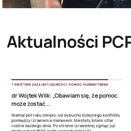
Aktualności PC
7 KWIETNIA 2024
/
AKTUALNOŚCI
,
POMOC HUMANITARNA
dr Wojtek Wilk: „Obawiam się, że pomoc
może zostać...
Niemal pół roku minęło, od wybuchu kolejnego konfliktu
pomiędzy Izraelem a Hamasem. Niestety bilans ofiar
rośnie każdego dnia. Po stronie izraelskiej zginąć już
miało ponad 1600 osób a palestyńskiej 34...