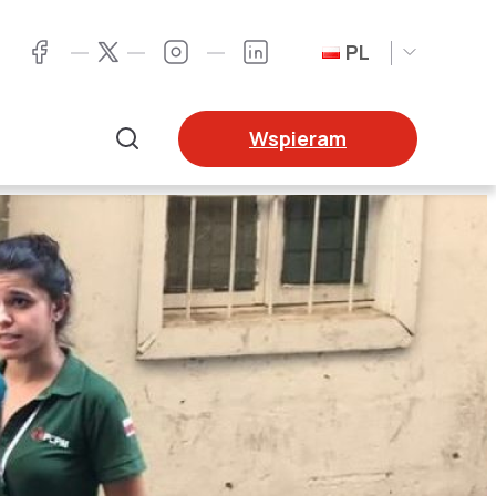
PL
Twitter
Facebook
Instagram
LinkedIn
Wspieram
Szukaj