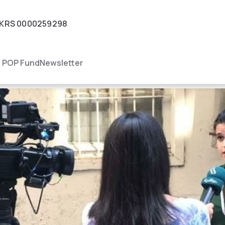
KRS
0000259298
igacja
POP Fund
Newsletter