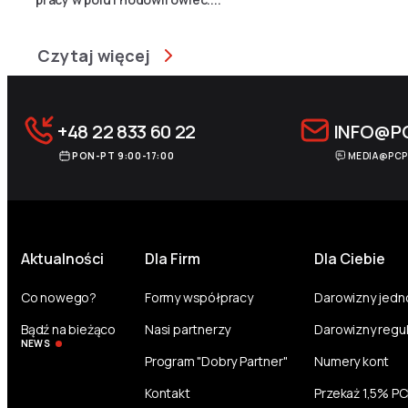
Czytaj więcej
+48 22 833 60 22
INFO@P
PON-PT 9:00-17:00
MEDIA@PCP
Aktualności
Dla Firm
Dla Ciebie
Co nowego?
Formy współpracy
Darowizny jed
Bądź na bieżąco
Nasi partnerzy
Darowizny regu
NEWS
Program "Dobry Partner"
Numery kont
Kontakt
Przekaż 1,5% P