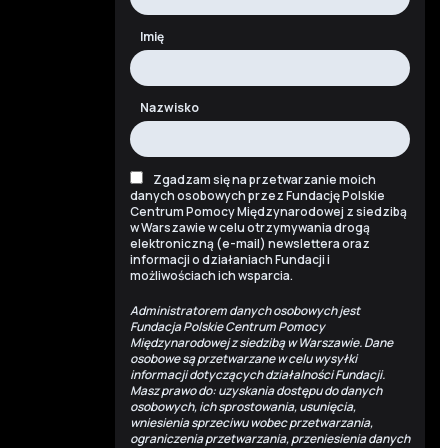
Imię
Nazwisko
Zgadzam się na przetwarzanie moich
danych osobowych przez Fundację Polskie
Centrum Pomocy Międzynarodowej z siedzibą
w Warszawie w celu otrzymywania drogą
elektroniczną (e-mail) newslettera oraz
informacji o działaniach Fundacji i
możliwościach ich wsparcia.
Administratorem danych osobowych jest
Fundacja Polskie Centrum Pomocy
Międzynarodowej z siedzibą w Warszawie. Dane
osobowe są przetwarzane w celu wysyłki
informacji dotyczących działalności Fundacji.
Masz prawo do: uzyskania dostępu do danych
osobowych, ich sprostowania, usunięcia,
wniesienia sprzeciwu wobec przetwarzania,
ograniczenia przetwarzania, przeniesienia danych