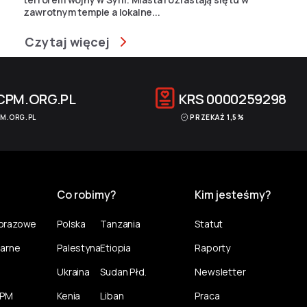
zawrotnym tempie a lokalne...
Czytaj więcej
CPM.ORG.PL
KRS
0000259298
M.ORG.PL
PRZEKAŻ 1,5%
Co robimy?
Kim jesteśmy?
norazowe
Polska
Tanzania
Statut
larne
Palestyna
Etiopia
Raporty
Ukraina
Sudan Płd.
Newsletter
CPM
Kenia
Liban
Praca