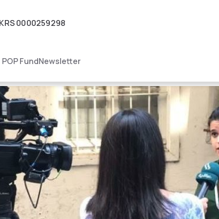
KRS
0000259298
igacja
POP Fund
Newsletter