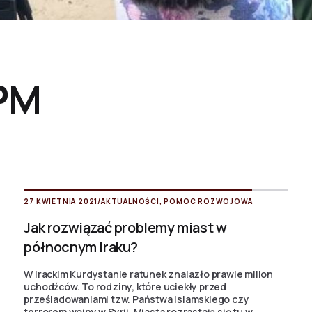
PM
27 KWIETNIA 2021
/
AKTUALNOŚCI
,
POMOC ROZWOJOWA
Jak rozwiązać problemy miast w
północnym Iraku?
W Irackim Kurdystanie ratunek znalazło prawie milion
uchodźców. To rodziny, które uciekły przed
prześladowaniami tzw. Państwa Islamskiego czy
terrorem wojny w Syrii. Miasta rozrastają się tu w