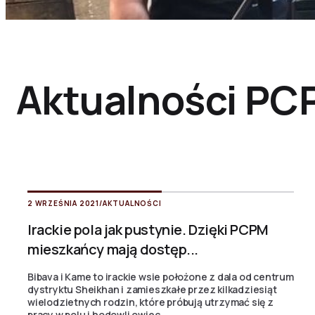
Aktualności PC
2 WRZEŚNIA 2021
/
AKTUALNOŚCI
Irackie pola jak pustynie. Dzięki PCPM
mieszkańcy mają dostęp...
Bibava i Kame to irackie wsie położone z dala od centrum
dystryktu Sheikhan i zamieszkałe przez kilkadziesiąt
wielodzietnych rodzin, które próbują utrzymać się z
pracy w polu i hodowli owiec....