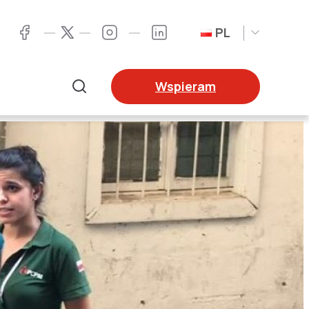
PL
Twitter
Facebook
Instagram
LinkedIn
Wspieram
Szukaj