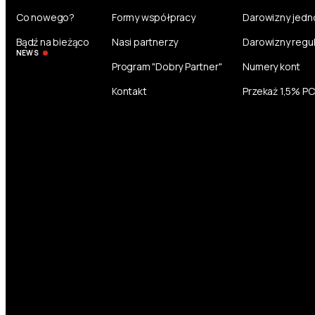
Co nowego?
Formy współpracy
Darowizny jed
Bądź na bieżąco
Nasi partnerzy
Darowizny regu
NEWS
Program "Dobry Partner"
Numery kont
Kontakt
Przekaż 1,5% P