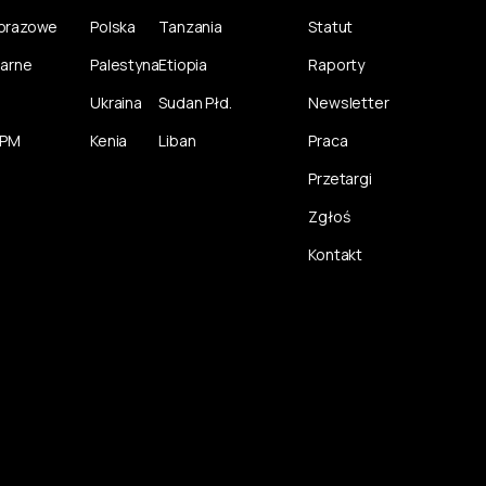
norazowe
Polska
Tanzania
Statut
larne
Palestyna
Etiopia
Raporty
Ukraina
Sudan Płd.
Newsletter
CPM
Kenia
Liban
Praca
Przetargi
Zgłoś
Kontakt