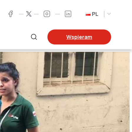
PL
Twitter
Facebook
Instagram
LinkedIn
Wspieram
Szukaj