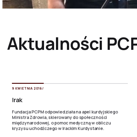
Aktualności PC
9 KWIETNIA 2016
/
Irak
Fundacja PCPM odpowiedziała na apel kurdyjskiego
Ministra Zdrowia, skierowany do społeczności
międzynarodowej, o pomoc medyczną w obliczu
kryzysu uchodźczego w Irackim Kurdystanie.