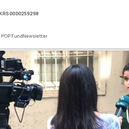
KRS
0000259298
igacja
POP Fund
Newsletter