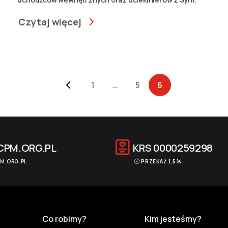
Czytaj więcej
1
…
5
6
CPM.ORG.PL
KRS
0000259298
M.ORG.PL
PRZEKAŻ 1,5%
Co robimy?
Kim jesteśmy?