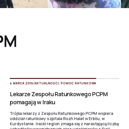
PM
4 MARCA 2016
/
AKTUALNOŚCI
,
POMOC RATUNKOWA
Lekarze Zespołu Ratunkowego PCPM
pomagają w Iraku
Trójka lekarzy z Zespołu Ratunkowego PCPM wspiera
oddział ratunkowy szpitala Rozh Halat w Erbilu, w
Kurdystanie. Iracki region zmaga się z narastającą liczbą
uchodźców wewnętrznych oraz uciekinierów z Syrii.