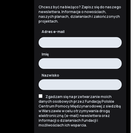
Chcesz być na bieżąco? Zapisz się do naszego
newslettera. Informacje o nowościach,
naszych planach, działaniach i zakończonych
projektach.
Adres e-mail
Imię
Nazwisko
Zgadzam się na przetwarzanie moich
danych osobowych przez Fundację Polskie
Centrum Pomocy Międzynarodowej z siedzibą
w Warszawie w celu otrzymywania drogą
elektroniczną (e-mail) newslettera oraz
informacji o działaniach Fundacji i
możliwościach ich wsparcia.