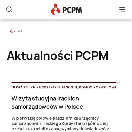
Główne Logo
Men
Szukaj
/
Irak
Aktualności PCPM
18 PAŹDZIERNIKA 2022
/
AKTUALNOŚCI
,
POMOC ROZWOJOWA
Wizyta studyjna irackich
samorządowców w Polsce
W pierwszej połowie października urzędnicy
samorządowi z irackiego Kurdystanu i północnej
części Iraku mieli szansę wymiany doświadczeń z