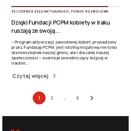
30 CZERWCA 2022
/
AKTUALNOŚCI
,
POMOC ROZWOJOWA
Dzięki Fundacji PCPM kobiety w Iraku
ruszają ze swoją...
– Program aktywizacji zawodowej kobiet, prowadzony
przez Fundację PCPM, jest istotną inicjatywą nie tylko
dla mieszkanek naszej gminy, ale i dla całej naszej
społeczności – ocenia przewodniczący leżącej w
irackim...
Czytaj więcej
Archive Pagination
1
2
…
6