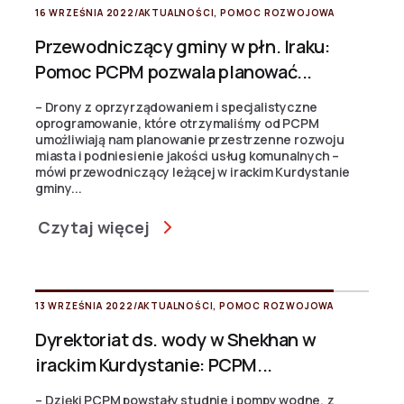
16 WRZEŚNIA 2022
/
AKTUALNOŚCI
,
POMOC ROZWOJOWA
Przewodniczący gminy w płn. Iraku:
Pomoc PCPM pozwala planować...
– Drony z oprzyrządowaniem i specjalistyczne
oprogramowanie, które otrzymaliśmy od PCPM
umożliwiają nam planowanie przestrzenne rozwoju
miasta i podniesienie jakości usług komunalnych –
mówi przewodniczący leżącej w irackim Kurdystanie
gminy...
Czytaj więcej
13 WRZEŚNIA 2022
/
AKTUALNOŚCI
,
POMOC ROZWOJOWA
Dyrektoriat ds. wody w Shekhan w
irackim Kurdystanie: PCPM...
– Dzięki PCPM powstały studnie i pompy wodne, z