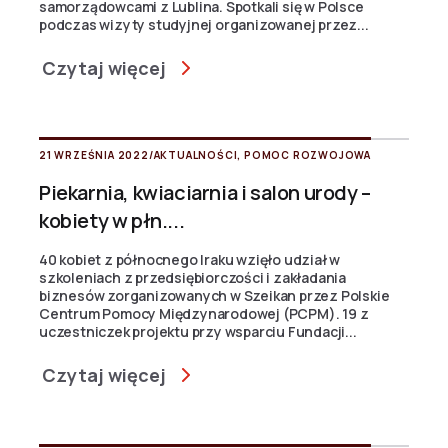
samorządowcami z Lublina. Spotkali się w Polsce
podczas wizyty studyjnej organizowanej przez...
Czytaj więcej
21 WRZEŚNIA 2022
/
AKTUALNOŚCI
,
POMOC ROZWOJOWA
Piekarnia, kwiaciarnia i salon urody –
kobiety w płn....
40 kobiet z północnego Iraku wzięło udział w
szkoleniach z przedsiębiorczości i zakładania
biznesów zorganizowanych w Szeikan przez Polskie
Centrum Pomocy Międzynarodowej (PCPM). 19 z
uczestniczek projektu przy wsparciu Fundacji...
Czytaj więcej