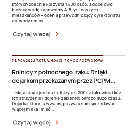
których obecnie korzysta 1.400 osób, a docelowo
bieżącą wodę zapewnimy 4-5 tys. naszych
mieszkańców – ocenia przewodniczący dyrektoriatu
ds. wody gminy...
Czytaj więcej
3 LIPCA 2022
/
AKTUALNOŚCI
,
POMOC ROZWOJOWA
Rolnicy z północnego Iraku: Dzięki
dojarkom przekazanym przez PCPM...
– Moje stado jest duże, liczy ok. 200 sztuk owiec i kóz.
Ich strzyżenie i dojenie zabierało bardzo dużo czasu.
Dojarka, której używamy, pozwala nam sprzedawać
więcej mleka i mieć...
Czytaj więcej