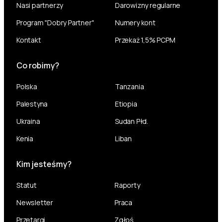
Nasi partnerzy
Darowizny regularne
Program "Dobry Partner"
Numery kont
Kontakt
Przekaż 1,5% PCPM
Co robimy?
Polska
Tanzania
Palestyna
Etiopia
Ukraina
Sudan Płd.
Kenia
Liban
Kim jesteśmy?
Statut
Raporty
Newsletter
Praca
Przetargi
Zgłoś