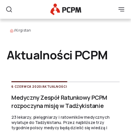
Główne Logo
Men
Szukaj
/
Kirgistan
Aktualności PCPM
6 CZERWCA 2020
/
AKTUALNOŚCI
Medyczny Zespół Ratunkowy PCPM
rozpoczyna misję w Tadżykistanie
23 lekarzy, pielęgniarzy i ratowników medycznych
wylatuje do Tadżykistanu. Przez najbliższe trzy
tygodnie polscy medycy będą dzielić się wiedzą i