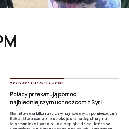
PM
2 CZERWCA 2017
/
AKTUALNOŚCI
Polacy przekazują pomoc
najbiedniejszym uchodźcom z Syrii
Eksmitowana kilka razy z wynajmowanych pomieszczeń
Sahar, która samotnie opiekuje się matką, chory na
leiszmaniozę Hussein – ojciec piątki dzieci, które na
uchodźstwie nie mogą chodzić do szkoły, zmagająca