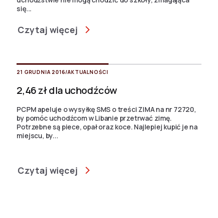
się...
Czytaj więcej
21 GRUDNIA 2016
/
AKTUALNOŚCI
2,46 zł dla uchodźców
PCPM apeluje o wysyłkę SMS o treści ZIMA na nr 72720,
by pomóc uchodźcom w Libanie przetrwać zimę.
Potrzebne są piece, opał oraz koce. Najlepiej kupić je na
miejscu, by...
Czytaj więcej