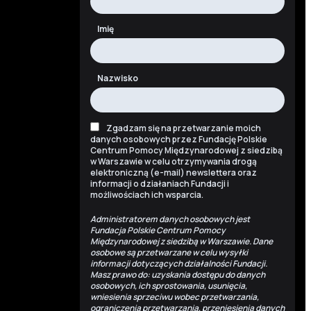
Imię
Nazwisko
Zgadzam się na przetwarzanie moich
danych osobowych przez Fundację Polskie
Centrum Pomocy Międzynarodowej z siedzibą
w Warszawie w celu otrzymywania drogą
elektroniczną (e-mail) newslettera oraz
informacji o działaniach Fundacji i
możliwościach ich wsparcia.
Administratorem danych osobowych jest
Fundacja Polskie Centrum Pomocy
Międzynarodowej z siedzibą w Warszawie. Dane
osobowe są przetwarzane w celu wysyłki
informacji dotyczących działalności Fundacji.
Masz prawo do: uzyskania dostępu do danych
osobowych, ich sprostowania, usunięcia,
wniesienia sprzeciwu wobec przetwarzania,
ograniczenia przetwarzania, przeniesienia danych