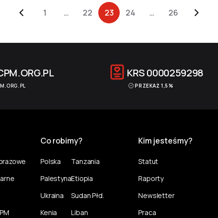
1
…
22
23
24
…
26
CPM.ORG.PL
KRS
0000259298
M.ORG.PL
PRZEKAŻ 1,5%
Co robimy?
Kim jesteśmy?
norazowe
Polska
Tanzania
Statut
larne
Palestyna
Etiopia
Raporty
Ukraina
Sudan Płd.
Newsletter
CPM
Kenia
Liban
Praca