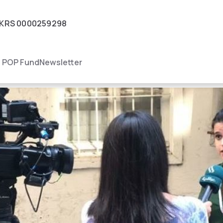
KRS
0000259298
igacja
POP Fund
Newsletter