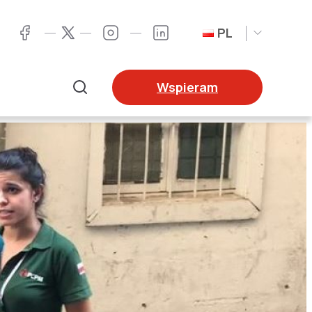
PL
Twitter
Facebook
Instagram
LinkedIn
Wspieram
Szukaj