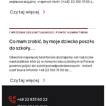
керівник відділу «гарячої лінії» (+48) 22 100 13 00 з...
Czytaj więcej
1 WRZEŚNIA 2022
/
AKTUALNOŚCI
,
POMOC HUMANITARNA
Co mam zrobić, by moje dziecko poszło
do szkoły,...
Obecnie najwięcej telefonów dostajemy od rodziców
nastolatków, którzy w nowym roku szkolnym w Polsce
powinni pójść do szkół ponadpodstawowych - mówił
szef biura infolinii +48 22 100 13 00 ds....
Czytaj więcej
+48 22 833 60 22