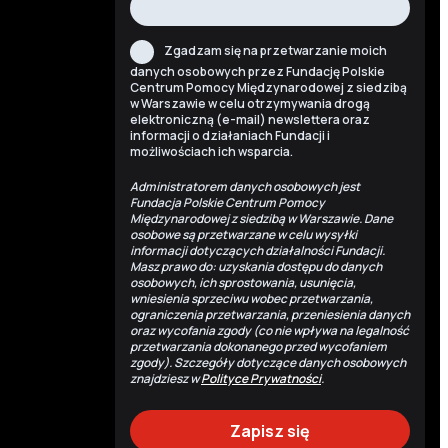
Zgadzam się na przetwarzanie moich
danych osobowych przez Fundację Polskie
Centrum Pomocy Międzynarodowej z siedzibą
w Warszawie w celu otrzymywania drogą
elektroniczną (e-mail) newslettera oraz
informacji o działaniach Fundacji i
możliwościach ich wsparcia.
Administratorem danych osobowych jest
Fundacja Polskie Centrum Pomocy
Międzynarodowej z siedzibą w Warszawie. Dane
osobowe są przetwarzane w celu wysyłki
informacji dotyczących działalności Fundacji.
Masz prawo do: uzyskania dostępu do danych
osobowych, ich sprostowania, usunięcia,
wniesienia sprzeciwu wobec przetwarzania,
ograniczenia przetwarzania, przeniesienia danych
oraz wycofania zgody (co nie wpływa na legalność
przetwarzania dokonanego przed wycofaniem
zgody). Szczegóły dotyczące danych osobowych
znajdziesz w
Polityce Prywatności
.