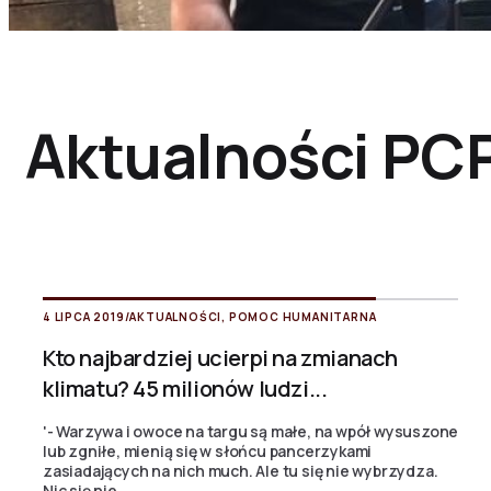
Aktualności PC
4 LIPCA 2019
/
AKTUALNOŚCI
,
POMOC HUMANITARNA
Kto najbardziej ucierpi na zmianach
klimatu? 45 milionów ludzi...
'- Warzywa i owoce na targu są małe, na wpół wysuszone
lub zgniłe, mienią się w słońcu pancerzykami
zasiadających na nich much. Ale tu się nie wybrzydza.
Nic się nie...