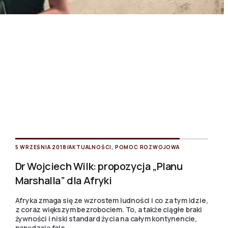
5 WRZEŚNIA 2018
/
AKTUALNOŚCI
,
POMOC ROZWOJOWA
Dr Wojciech Wilk: propozycja „Planu
Marshalla” dla Afryki
Afryka zmaga się ze wzrostem ludności i co za tym idzie,
z coraz większym bezrobociem. To, a także ciągłe braki
żywności i niski standard życia na całym kontynencie,
napędzają fale...