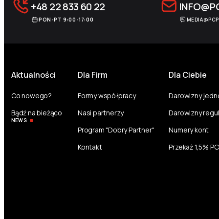
+48 22 833 60 22
INFO@P
PON-PT 9:00-17:00
MEDIA@PCP
Aktualności
Dla Firm
Dla Ciebie
Co nowego?
Formy współpracy
Darowizny jed
Bądź na bieżąco
Nasi partnerzy
Darowizny regu
NEWS
Program "Dobry Partner"
Numery kont
Kontakt
Przekaż 1,5% P