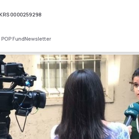
KRS
0000259298
igacja
POP Fund
Newsletter