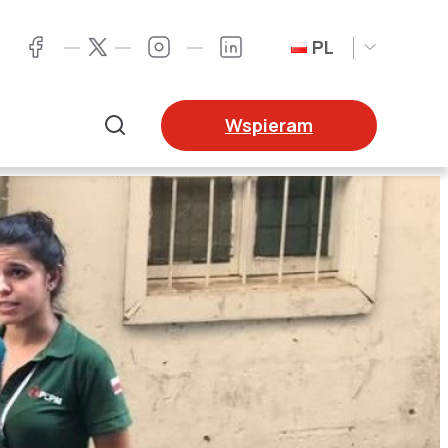
PL
Twitter
Facebook
Instagram
LinkedIn
Wspieram
Szukaj