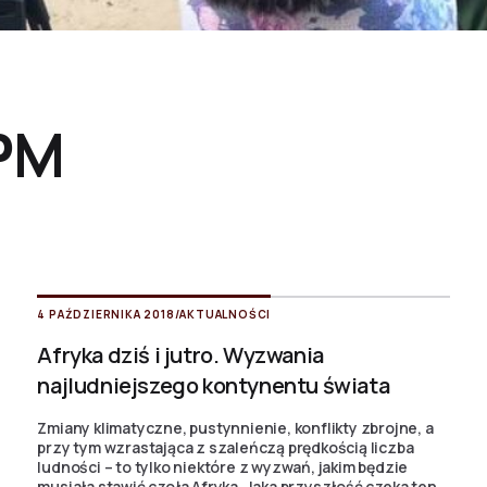
PM
4 PAŹDZIERNIKA 2018
/
AKTUALNOŚCI
Afryka dziś i jutro. Wyzwania
najludniejszego kontynentu świata
Zmiany klimatyczne, pustynnienie, konflikty zbrojne, a
przy tym wzrastająca z szaleńczą prędkością liczba
ludności – to tylko niektóre z wyzwań, jakim będzie
musiała stawić czoła Afryka. Jaka przyszłość czeka ten...