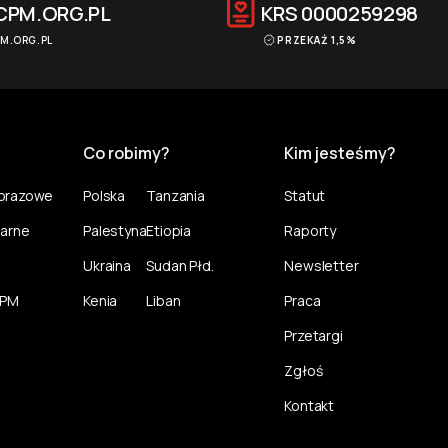
CPM.ORG.PL
KRS
0000259298
M.ORG.PL
PRZEKAŻ 1,5%
Co robimy?
Kim jesteśmy?
norazowe
Polska
Tanzania
Statut
larne
Palestyna
Etiopia
Raporty
Ukraina
Sudan Płd.
Newsletter
CPM
Kenia
Liban
Praca
Przetargi
Zgłoś
Kontakt