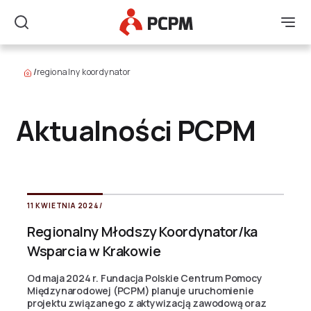
Główne Logo
Men
Szukaj
/
regionalny koordynator
Aktualności PCPM
11 KWIETNIA 2024
/
Regionalny Młodszy Koordynator/ka
Wsparcia w Krakowie
Od maja 2024 r. Fundacja Polskie Centrum Pomocy
Międzynarodowej (PCPM) planuje uruchomienie
projektu związanego z aktywizacją zawodową oraz