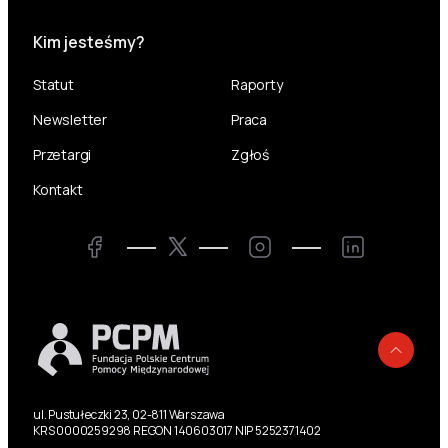
Kim jesteśmy?
Statut
Raporty
Newsletter
Praca
Przetargi
Zgłoś
Kontakt
Twitter
Facebook
Instagram
LinkedIn
Powr
ul. Pustułeczki 23, 02-811 Warszawa
KRS 0000259298 REGON 140603017 NIP 5252371402